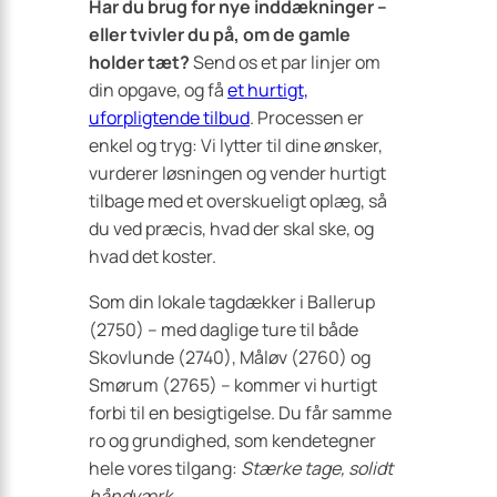
Har du brug for nye inddækninger –
eller tvivler du på, om de gamle
holder tæt?
Send os et par linjer om
din opgave, og få
et hurtigt,
uforpligtende tilbud
. Processen er
enkel og tryg: Vi lytter til dine ønsker,
vurderer løsningen og vender hurtigt
tilbage med et overskueligt oplæg, så
du ved præcis, hvad der skal ske, og
hvad det koster.
Som din lokale tagdækker i Ballerup
(2750) – med daglige ture til både
Skovlunde (2740), Måløv (2760) og
Smørum (2765) – kommer vi hurtigt
forbi til en besigtigelse. Du får samme
ro og grundighed, som kendetegner
hele vores tilgang:
Stærke tage, solidt
håndværk
.