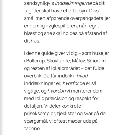
sandsynligvis
inddækningerne
på dit
tag, der skal have et eftersyn. Disse
små, men afgørende overgangsdetaljer
er nemlig nøglespilleren, når regn,
blæst og sne skal holdes på afstand af
dit hus.
I denne guide giver vi dig – som husejer
i Ballerup, Skovlunde, Måløv, Smørum
og resten af lokalområdet – det fulde
overblik. Du får indblik i,
hvad
inddækninger er,
hvorfor
de er så
vigtige, og
hvordan
vi monterer dem
med rolig præcision og respekt for
detaljen. Vi deler konkrete
priseksempler, tjeklister og svar på de
spørgsmål, vi oftest møder ude på
tagene.