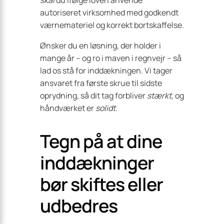
skal
du ifølge loven anvende
autoriseret virksomhed med godkendt
værnemateriel og korrekt bortskaffelse.
Ønsker du en løsning, der holder i
mange år – og ro i maven i regnvejr – så
lad os stå for inddækningen. Vi tager
ansvaret fra første skrue til sidste
oprydning, så dit tag forbliver
stærkt
, og
håndværket er
solidt
.
Tegn på at dine
inddækninger
bør skiftes eller
udbedres