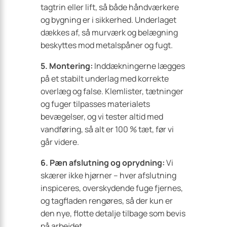
tagtrin eller lift, så både håndværkere
og bygning er i sikkerhed. Underlaget
dækkes af, så murværk og belægning
beskyttes mod metalspåner og fugt.
5. Montering:
Inddækningerne lægges
på et stabilt underlag med korrekte
overlæg og false. Klemlister, tætninger
og fuger tilpasses materialets
bevægelser, og vi tester altid med
vandføring, så alt er 100 % tæt, før vi
går videre.
6. Pæn afslutning og oprydning:
Vi
skærer ikke hjørner – hver afslutning
inspiceres, overskydende fuge fjernes,
og tagfladen rengøres, så der kun er
den nye, flotte detalje tilbage som bevis
på arbejdet.