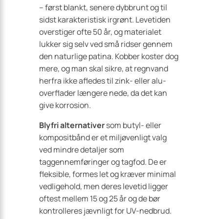
– først blankt, senere dybbrunt og til
sidst karakteristisk irgrønt. Levetiden
overstiger ofte 50 år, og materialet
lukker sig selv ved små ridser gennem
den naturlige patina. Kobber koster dog
mere, og man skal sikre, at regnvand
herfra ikke afledes til zink- eller alu-
overflader længere nede, da det kan
give korrosion.
Blyfri alternativer
som butyl- eller
kompositbånd er et miljøvenligt valg
ved mindre detaljer som
taggennemføringer og tagfod. De er
fleksible, formes let og kræver minimal
vedligehold, men deres levetid ligger
oftest mellem 15 og 25 år og de bør
kontrolleres jævnligt for UV-nedbrud.