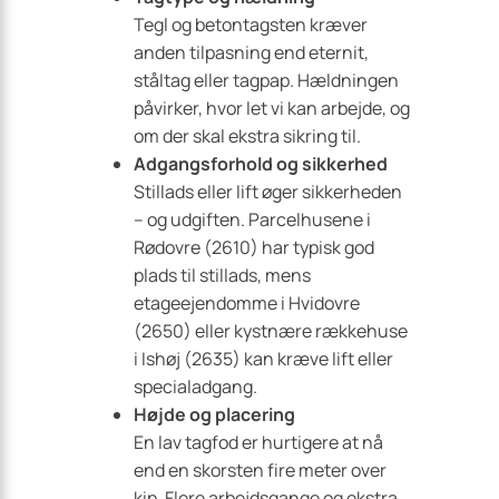
Tegl og betontagsten kræver
anden tilpasning end eternit,
ståltag eller tagpap. Hældningen
påvirker, hvor let vi kan arbejde, og
om der skal ekstra sikring til.
Adgangsforhold og sikkerhed
Stillads eller lift øger sikkerheden
– og udgiften. Parcelhusene i
Rødovre (2610) har typisk god
plads til stillads, mens
etageejendomme i Hvidovre
(2650) eller kystnære rækkehuse
i Ishøj (2635) kan kræve lift eller
specialadgang.
Højde og placering
En lav tagfod er hurtigere at nå
end en skorsten fire meter over
kip. Flere arbejdsgange og ekstra