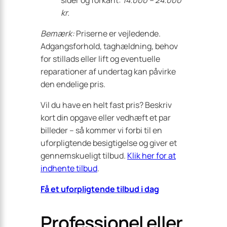
sider og forkant:
14.000 – 24.000
kr.
Bemærk:
Priserne er vejledende.
Adgangsforhold, taghældning, behov
for stillads eller lift og eventuelle
reparationer af undertag kan påvirke
den endelige pris.
Vil du have en helt fast pris? Beskriv
kort din opgave eller vedhæft et par
billeder – så kommer vi forbi til en
uforpligtende besigtigelse og giver et
gennemskueligt tilbud.
Klik her for at
indhente tilbud
.
Få et uforpligtende tilbud i dag
Professionel eller