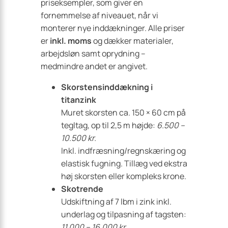
priseksempler, som giver en
fornemmelse af niveauet, når vi
monterer nye inddækninger. Alle priser
er
inkl. moms
og dækker materialer,
arbejdsløn samt oprydning –
medmindre andet er angivet.
Skorstensinddækning i
titanzink
Muret skorsten ca. 150 × 60 cm på
tegltag, op til 2,5 m højde:
6.500 –
10.500 kr.
Inkl. indfræsning/regnskæring og
elastisk fugning. Tillæg ved ekstra
høj skorsten eller kompleks krone.
Skotrende
Udskiftning af 7 lbm i zink inkl.
underlag og tilpasning af tagsten:
11.000 – 16.000 kr.