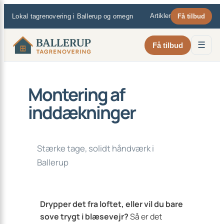
×
Spring
Artikler
Lokal tagrenovering i Ballerup og omegn
Få tilbud
til
indhold
☰
Få tilbud
Montering af
inddækninger
Stærke tage, solidt håndværk i
Ballerup
Drypper det fra loftet, eller vil du bare
sove trygt i blæsevejr?
Så er det