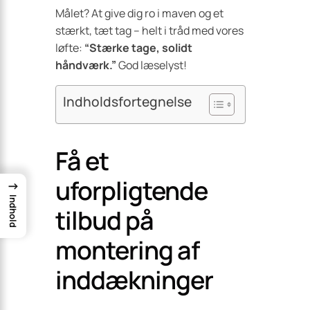
Målet? At give dig ro i maven og et
stærkt, tæt tag – helt i tråd med vores
løfte:
“Stærke tage, solidt
håndværk.”
God læselyst!
Indholdsfortegnelse
Få et
uforpligtende
→
Indhold
tilbud på
montering af
inddækninger