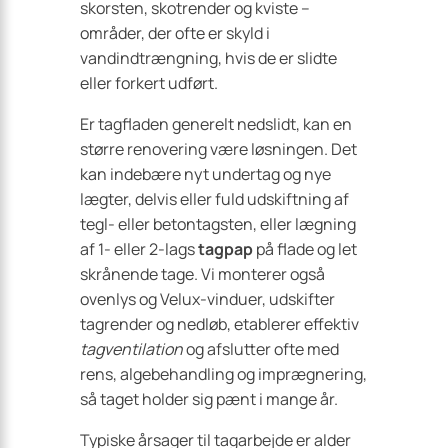
skorsten, skotrender og kviste –
områder, der ofte er skyld i
vandindtrængning, hvis de er slidte
eller forkert udført.
Er tagfladen generelt nedslidt, kan en
større renovering være løsningen. Det
kan indebære nyt undertag og nye
lægter, delvis eller fuld udskiftning af
tegl- eller betontagsten, eller lægning
af 1- eller 2-lags
tagpap
på flade og let
skrånende tage. Vi monterer også
ovenlys og Velux-vinduer, udskifter
tagrender og nedløb, etablerer effektiv
tagventilation
og afslutter ofte med
rens, algebehandling og imprægnering,
så taget holder sig pænt i mange år.
Typiske årsager til tagarbejde er alder