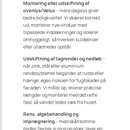
Montering eller udskiftning af
ovenlys/Velux
– mere dagslys giver
bedre boligkvalitet. Vi skærer korrekt
ud, monterer nye vinduer med
tilpassede inddækninger og isolerer
omhyggeligt, så hverken kuldebroer
eller utætheder opstår.
Udskiftning af tagrender og nedløb
–
når zink, stål eller aluminium
rendesystemer begynder at ruste eller
hænge, øges risikoen for fugtskader på
facaden. Vi måler op, leverer præcise
længder og monterer med det rette
fald, så vandet ledes væk fra huset.
Rens, algebehandling og
imprægnering
– med skånsomme
midler fjerner vi mos og alger, laver en