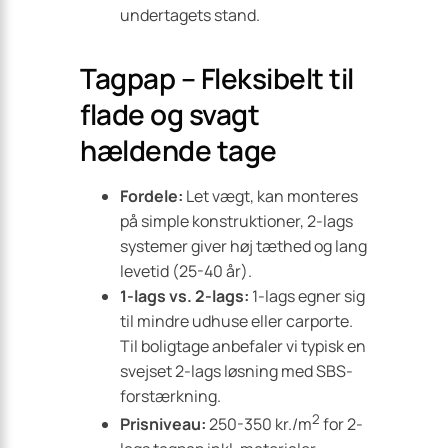
undertagets stand.
Tagpap – Fleksibelt til
flade og svagt
hældende tage
Fordele:
Let vægt, kan monteres
på simple konstruktioner, 2-lags
systemer giver høj tæthed og lang
levetid (25-40 år).
1-lags vs. 2-lags:
1-lags egner sig
til mindre udhuse eller carporte.
Til boligtage anbefaler vi typisk en
svejset 2-lags løsning med SBS-
forstærkning.
2
Prisniveau:
250-350 kr./m
for 2-