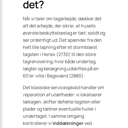
det?
Når vi taler om tagarbejde, dækker det
alt det arbejde, der sikrer, at husets
øverste beskyttelseslag er tæt, solidt og
ser ordentligt ud. Det spænder fra den
helt lille lapning efter et stormblæst
tagsten i Herlev (2730) til den store
tagrenovering, hvor både undertag,
lægter og belægning udskiftes på en
60’er-villa i Bagsværd (2880).
Det klassiske serviceopkald handler om
reparation af utætheder
: vi lokaliserer
lækagen, skifter defekte tagsten eller
plader og tætner eventuelle huller i
undertaget. I samme omgang
kontrollerer vi
inddækninger
ved