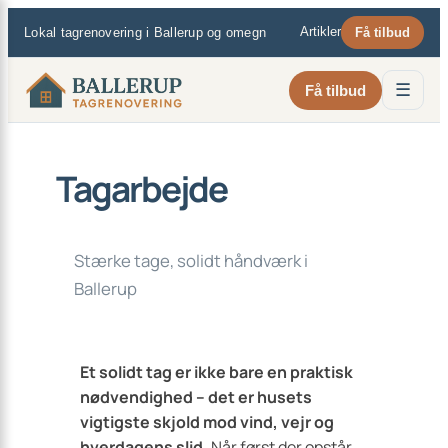
×
Spring
Artikler
Lokal tagrenovering i Ballerup og omegn
Få tilbud
til
indhold
☰
Få tilbud
Tagarbejde
Stærke tage, solidt håndværk i
Ballerup
Et solidt tag er ikke bare en praktisk
nødvendighed – det er husets
vigtigste skjold mod vind, vejr og
hverdagens slid.
Når først der opstår