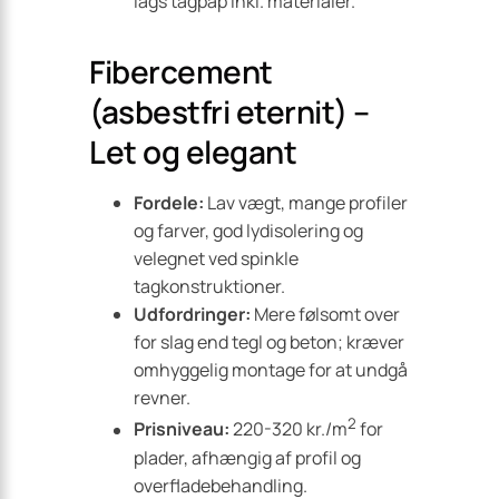
lags tagpap inkl. materialer.
Fibercement
(asbestfri eternit) –
Let og elegant
Fordele:
Lav vægt, mange profiler
og farver, god lydisolering og
velegnet ved spinkle
tagkonstruktioner.
Udfordringer:
Mere følsomt over
for slag end tegl og beton; kræver
omhyggelig montage for at undgå
revner.
2
Prisniveau:
220-320 kr./m
for
plader, afhængig af profil og
overfladebehandling.