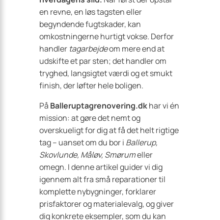
en revne, en løs tagsten eller
begyndende fugtskader, kan
omkostningerne hurtigt vokse. Derfor
handler
tagarbejde
om mere end at
udskifte et par sten; det handler om
tryghed, langsigtet værdi og et smukt
finish, der løfter hele boligen.
På
Balleruptagrenovering.dk
har vi én
mission: at gøre det nemt og
overskueligt for dig at få det helt rigtige
tag – uanset om du bor i
Ballerup,
Skovlunde, Måløv, Smørum
eller
omegn. I denne artikel guider vi dig
igennem alt fra små reparationer til
komplette ny­bygninger, forklarer
prisfaktorer og materialevalg, og giver
dig konkrete eksempler, som du kan