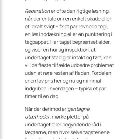
Reparation
er ofte den rigtige løsning,
når der er tale om en enkelt skade eller
et lokalt svigt – fx et par revnede tegl,
en løs inddækning eller en punktering i
tagpappet. Har taget begrænset alder,
og viser en hurtig inspektion, at
undertaget stadig er intakt og tørt, kan
vi i de fleste tilfælde udbedre problemet
uden at røre resten af fladen. Fordelen
er en lav pris her og nu og minimal
indgriben i hverdagen – typisk et par
timer til en dag.
Når der derimod er
gentagne
utætheder
, mørke pletter på
undertaget eller begyndende råd i
lægterne, men hvor selve tagstenene