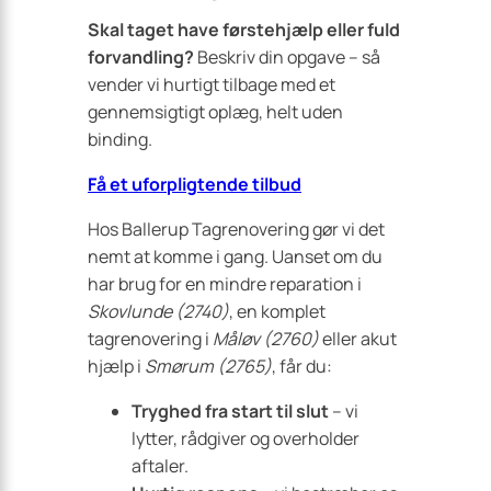
Skal taget have førstehjælp eller fuld
forvandling?
Beskriv din opgave – så
vender vi hurtigt tilbage med et
gennemsigtigt oplæg, helt uden
binding.
Få et uforpligtende tilbud
Hos Ballerup Tagrenovering gør vi det
nemt at komme i gang. Uanset om du
har brug for en mindre reparation i
Skovlunde (2740)
, en komplet
tagrenovering i
Måløv (2760)
eller akut
hjælp i
Smørum (2765)
, får du:
Tryghed fra start til slut
– vi
lytter, rådgiver og overholder
aftaler.