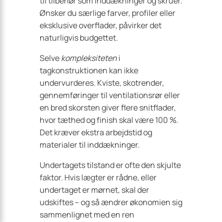
til tilbehør som inddækninger og skruer.
Ønsker du særlige farver, profiler eller
eksklusive overflader, påvirker det
naturligvis budgettet.
Selve
kompleksiteten
i
tagkonstruktionen kan ikke
undervurderes. Kviste, skotrender,
gennemføringer til ventilationsrør eller
en bred skorsten giver flere snitflader,
hvor tæthed og finish skal være 100 %.
Det kræver ekstra arbejdstid og
materialer til inddækninger.
Undertagets tilstand er ofte den skjulte
faktor. Hvis lægter er rådne, eller
undertaget er mørnet, skal der
udskiftes – og så ændrer økonomien sig
sammenlignet med en ren