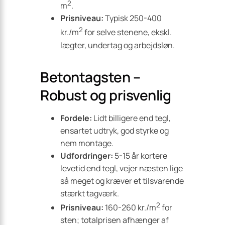
2
m
.
Prisniveau:
Typisk 250-400
2
kr./m
for selve stenene, ekskl.
lægter, undertag og arbejdsløn.
Betontagsten –
Robust og prisvenlig
Fordele:
Lidt billigere end tegl,
ensartet udtryk, god styrke og
nem montage.
Udfordringer:
5-15 år kortere
levetid end tegl, vejer næsten lige
så meget og kræver et tilsvarende
stærkt tagværk.
2
Prisniveau:
160-260 kr./m
for
sten; totalprisen afhænger af