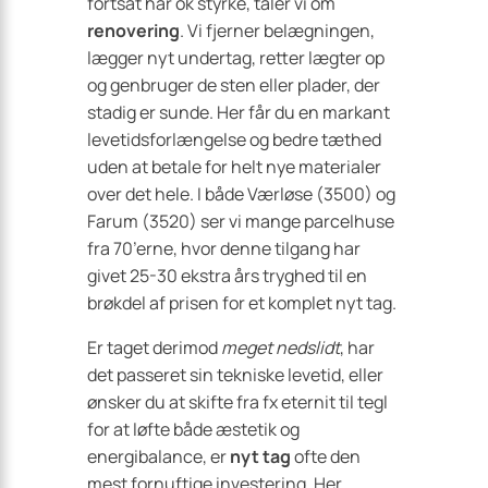
fortsat har ok styrke, taler vi om
renovering
. Vi fjerner belægningen,
lægger nyt undertag, retter lægter op
og genbruger de sten eller plader, der
stadig er sunde. Her får du en markant
levetidsforlængelse og bedre tæthed
uden at betale for helt nye materialer
over det hele. I både Værløse (3500) og
Farum (3520) ser vi mange parcelhuse
fra 70’erne, hvor denne tilgang har
givet 25-30 ekstra års tryghed til en
brøkdel af prisen for et komplet nyt tag.
Er taget derimod
meget nedslidt
, har
det passeret sin tekniske levetid, eller
ønsker du at skifte fra fx eternit til tegl
for at løfte både æstetik og
energibalance, er
nyt tag
ofte den
mest fornuftige investering. Her