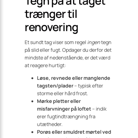
Tegn på at taget
trænger til
renovering
Et sundt tag viser som regel
ingen
tegn
på slid eller fugt. Opdager du derfor det
mindste af nedenstående, er det værd
at reagere hurtigt:
Løse, revnede eller manglende
tagsten/plader
– typisk efter
storme eller hård frost.
Mørke pletter eller
misfarvninger på loftet
– indik
erer fugtindtrængning fra
utætheder.
Porøs eller smuldret mørtel ved