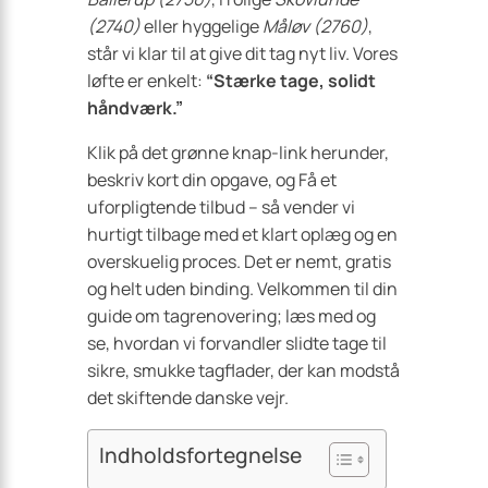
(2740)
eller hyggelige
Måløv (2760)
,
står vi klar til at give dit tag nyt liv. Vores
løfte er enkelt:
“Stærke tage, solidt
håndværk.”
Klik på det grønne knap-link herunder,
beskriv kort din opgave, og Få et
uforpligtende tilbud – så vender vi
hurtigt tilbage med et klart oplæg og en
overskuelig proces. Det er nemt, gratis
og helt uden binding. Velkommen til din
guide om tagrenovering; læs med og
se, hvordan vi forvandler slidte tage til
sikre, smukke tagflader, der kan modstå
det skiftende danske vejr.
Indholdsfortegnelse