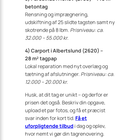
betontag
Rensning og imprægnering,
udskiftning af 25 slidte tagsten samt ny
skotrende på 8 lbm.
Prisniveau: ca.
32.000 – 55.000 kr.
4) Carport i Albertslund (2620) –
28 m² tagpap
Lokal reparation med nyt overlæg og
tætning af afslutninger.
Prisniveau: ca.
12.000 – 20.000 kr.
Husk, at dit tag er unikt – og derfor er
prisen det også. Beskriv din opgave,
upload et par fotos, og få et præcist
svar inden for kort tid.
Få et
uforpligtende tilbud
i dag og oplev,
hvor nemt vi gør din tagrenovering.