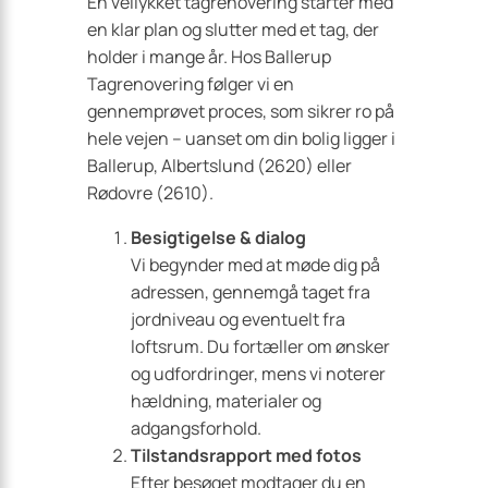
En vellykket tagrenovering starter med
en klar plan og slutter med et tag, der
holder i mange år. Hos Ballerup
Tagrenovering følger vi en
gennemprøvet proces, som sikrer ro på
hele vejen – uanset om din bolig ligger i
Ballerup, Albertslund (2620) eller
Rødovre (2610).
Besigtigelse & dialog
Vi begynder med at møde dig på
adressen, gennemgå taget fra
jordniveau og eventuelt fra
loftsrum. Du fortæller om ønsker
og udfordringer, mens vi noterer
hældning, materialer og
adgangsforhold.
Tilstandsrapport med fotos
Efter besøget modtager du en