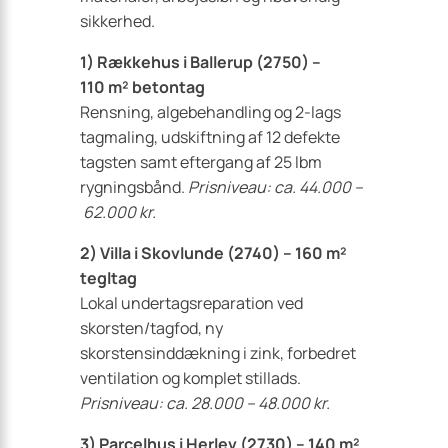
sikkerhed.
1) Rækkehus i Ballerup (2750) –
110 m² betontag
Rensning, algebehandling og 2-lags
tagmaling, udskiftning af 12 defekte
tagsten samt eftergang af 25 lbm
rygningsbånd.
Prisniveau: ca. 44.000 –
62.000 kr.
2) Villa i Skovlunde (2740) – 160 m²
tegltag
Lokal undertagsreparation ved
skorsten/tagfod, ny
skorstensinddækning i zink, forbedret
ventilation og komplet stillads.
Prisniveau: ca. 28.000 – 48.000 kr.
3) Parcelhus i Herlev (2730) – 140 m²