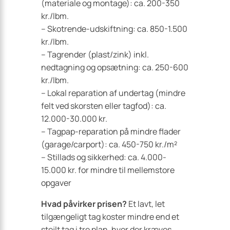
(materiale og montage): ca. 200-350
kr./lbm.
– Skotrende-udskiftning: ca. 850-1.500
kr./lbm.
– Tagrender (plast/zink) inkl.
nedtagning og opsætning: ca. 250-600
kr./lbm.
– Lokal reparation af undertag (mindre
felt ved skorsten eller tagfod): ca.
12.000-30.000 kr.
– Tagpap-reparation på mindre flader
(garage/carport): ca. 450-750 kr./m²
– Stillads og sikkerhed: ca. 4.000-
15.000 kr. for mindre til mellemstore
opgaver
Hvad påvirker prisen?
Et lavt, let
tilgængeligt tag koster mindre end et
stejlt tag i tre plan, hvor der kræves