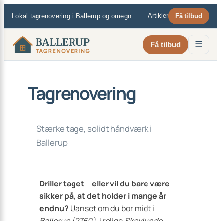
×
Spring
Artikler
Lokal tagrenovering i Ballerup og omegn
Få tilbud
til
indhold
☰
Få tilbud
Tagrenovering
Stærke tage, solidt håndværk i
Ballerup
Driller taget – eller vil du bare være
sikker på, at det holder i mange år
endnu?
Uanset om du bor midt i
Ballerup (2750)
, i rolige
Skovlunde