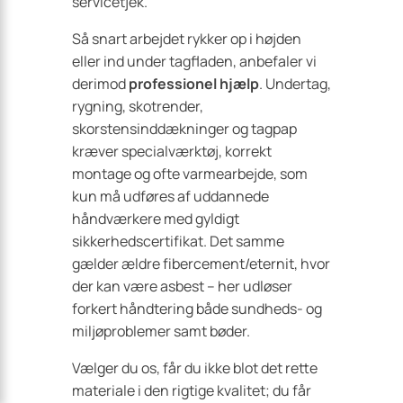
servicetjek.
Så snart arbejdet rykker op i højden
eller ind under tagfladen, anbefaler vi
derimod
professionel hjælp
. Undertag,
rygning, skotrender,
skorstensinddækninger og tagpap
kræver special­værktøj, korrekt
montage og ofte varmearbejde, som
kun må udføres af uddannede
håndværkere med gyldigt
sikkerhedscertifikat. Det samme
gælder ældre fibercement/eternit, hvor
der kan være asbest – her udløser
forkert håndtering både sundheds- og
miljøproblemer samt bøder.
Vælger du os, får du ikke blot det rette
materiale i den rigtige kvalitet; du får