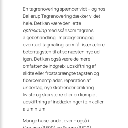
En tagrenovering spænder vidt – og hos
Ballerup Tagrenovering dækker vi det
hele. Det kan være den lette
opfriskning
med skånsom tagrens,
algebehandling, imprægnering og
eventuel tagmaling, som får især ældre
betontagsten til at se næsten nye ud
igen. Det kan også være de mere
omfattende indgreb: udskiftning af
slidte eller frostsprængte tagsten og
fibercementplader, reparation af
undertag, nye skotrender omkring
kviste og skorstene eller en komplet
udskiftning af inddækninger i zink eller
aluminium.
Mange huse landet over – også i
Værløse (3500) og Farum (3520) –