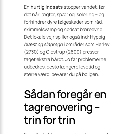
En
hurtig indsats
stopper vandet, før
det når lægter, spær og isolering – og
forhindrer dyre følgeskader som råd,
skimmelsvamp og nedsat bæreevne.
Det lokale vejr spiller også ind: Hyppig
blæst og slagregn
i områder som Herlev
(2730) og Glostrup (2600) presser
taget ekstra hårdt. Jo før problemerne
udbedres, desto længere levetid og
større værdi bevarer du på boligen.
Sådan foregår en
tagrenovering –
trin for trin