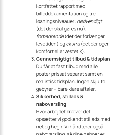
kortfattet rapport med
billeddokumentation og tre
løsningsniveauer:
nødvendigt
(det der skal gøres nu),
forbedrende
(det der forlænger
levetiden) og
ekstra
(det der øger
komfort eller æstetik).
Gennemsigtigt tilbud & tidsplan
Du får et fast tilbud med alle
poster prissat separat samt en
realistisk tidsplan. Ingen skjulte
gebyrer – bare klare aftaler.
Sikkerhed, stillads &
nabovarsling
Hvor arbejdet kræver det,
opsætter vi godkendt stillads med
net og hegn. Vi håndterer også
nabovarsling, så dine naboer er