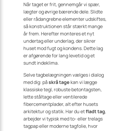
Når taget er frit, gennemgår vi spær,
lægter og øvrige bærende dele. Slidte
eller rådangrebne elementer udskiftes,
så konstruktionen står stærkt mange
år frem. Herefter monteres et nyt
undertag eller underlag, der sikrer
huset mod fugt og kondens. Dette lag
er afgørende for lang levetid og et
sundt indeklima.
Selve tagbelægningen vælges i dialog
med dig: på
skrå tage
kan vi lægge
klassiske tegl, robuste betontagsten,
lette ståltage eller ventilerede
fibercementplader, alt efter husets
arkitektur og statik. Har du et
fladt tag
,
arbejder vi typisk med to- eller trelags
tagpap eller moderne tagfolie, hvor