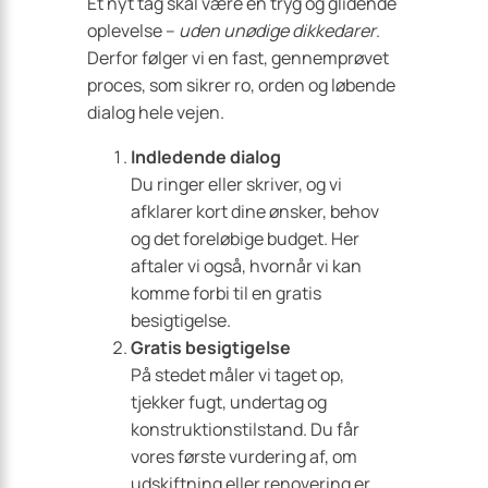
Et nyt tag skal være en tryg og glidende
oplevelse –
uden unødige dikkedarer
.
Derfor følger vi en fast, gennemprøvet
proces, som sikrer ro, orden og løbende
dialog hele vejen.
Indledende dialog
Du ringer eller skriver, og vi
afklarer kort dine ønsker, behov
og det foreløbige budget. Her
aftaler vi også, hvornår vi kan
komme forbi til en gratis
besigtigelse.
Gratis besigtigelse
På stedet måler vi taget op,
tjekker fugt, undertag og
konstruktions­tilstand. Du får
vores første vurdering af, om
udskiftning eller renovering er