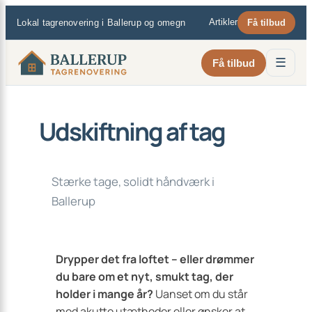
×
Spring
Artikler
Lokal tagrenovering i Ballerup og omegn
Få tilbud
til
indhold
☰
Få tilbud
Udskiftning af tag
Stærke tage, solidt håndværk i
Ballerup
Drypper det fra loftet – eller drømmer
du bare om et nyt, smukt tag, der
holder i mange år?
Uanset om du står
med akutte utætheder eller ønsker at