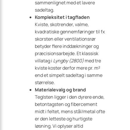
sammenlignet med et lavere
sadeltag.
Kompleksitet i tagfladen
Kviste, skotrender, valme,
kvadratiske gennemføringer til fx
skorsten eller ventilationsrør
betyder flere inddækninger og
præcisionsarbejde. Et klassisk
villatag i
Lyngby (2800)
med tre
kviste koster derfor mere pr. m²
end et simpelt sadeltag i samme
størrelse.
Materialevalg og brand
Teglsten ligger i den dyrere ende,
betontagsten og fibercement
midt i feltet, mens stål/metal ofte
er den letteste og hurtigste
løsning. Vi oplyser altid