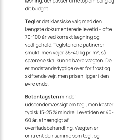
løsning, der passer til netop din bolig og
dit budget.
Tegl
er det klassiske valg med den
længste dokumenterede levetid – ofte
70-100 år ved korrekt lægning og
vedligehold. Teglstenene patinerer
smukt, men vejer 35-40 kg pr. m², så
spærene skal kunne bære vægten. De
er modstandsdygtige over for frost og
skiftende vejr, men prisen ligger i den
øvre ende.
Betontagsten
minder
udseendemæssigt om tegl, men koster
typisk 15-25 % mindre. Levetiden er 40-
60 år, afhængigt af
overfladebehandling. Vægten er
omtrent den samme som tegl, og