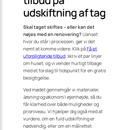
tilbud på
udskiftning af tag
Skal taget skiftes – eller kan det
nøjes med en renovering?
Uanset
hvor du står i processen, gør vi det
nemt at komme videre. Klik på
Få et
uforpligtende tilbud
, skriv et par linjer
om huset, og vi vender hurtigt tilbage
med et forslag til tidspunkt for en gratis
besigtigelse.
Ved mødet gennemgår vi
materialer,
løsning og økonomi
i øjenhøjde, så du
får klarhed over både muligheder og
prisniveau. Vi hjælper dig også med at
vurdere, om en fuld udskiftning er
nødvendig, eller om en målrettet