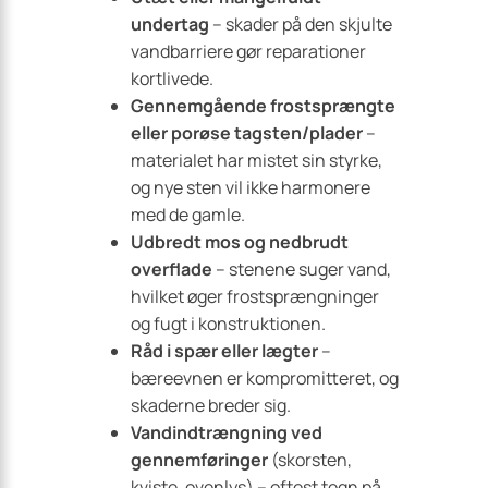
undertag
– skader på den skjulte
vandbarriere gør reparationer
kortlivede.
Gennemgående frostsprængte
eller porøse tagsten/plader
–
materialet har mistet sin styrke,
og nye sten vil ikke harmonere
med de gamle.
Udbredt mos og nedbrudt
overflade
– stenene suger vand,
hvilket øger frostsprængninger
og fugt i konstruktionen.
Råd i spær eller lægter
–
bæreevnen er kompromitteret, og
skaderne breder sig.
Vandindtrængning ved
gennemføringer
(skorsten,
kviste, ovenlys) – oftest tegn på