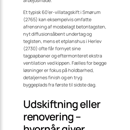
arbejdsmåde.
Et typisk 60’er-villatagskift i Smørum
(2765) kan eksempelvis omfatte
afrensning af mosbelagt betontagsten,
nyt diffusionsåbent undertag og
teglsten, mens et etplanshus i Herlev
(2730) ofte får fornyet sine
tagpapbaner og eftermonteret ekstra
ventilation ved kippen. Fælles for begge
løsninger er fokus på holdbarhed,
detaljernes finish og en tryg
byggeplads fra første til sidste dag.
Udskiftning eller
renovering –
hvornår giver