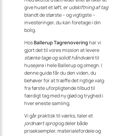
give huset et løft, er
udskiftning af tag
blandt de største – og vigtigste –
investeringer, du kan foretage i din
bolig.
Hos
Ballerup Tagrenovering
har vi
gjort det til vores mission at levere
stærke tage og solidt håndværk
til
husejere i hele Ballerup og omegn. I
denne guide får du den viden, du
behøver for at træffe det rigtige valg:
fra første uforpligtende tilbud til
færdigt tag med ny glød og tryghed i
hver eneste samling.
Vi går praktisk til værks, taler et
jordnært sprog
og deler både
priseksempler, materialefordele og