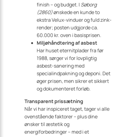
finish – og budget. I
Søborg
(2860)
ønskede en kunde to
ekstra Velux-vinduer og fuld zink­
render; posten udgjorde ca.
60.000 kr. oven i basisprisen.
Miljøhåndtering af asbest
Har huset eternitplader fra før
1988, sørger vi for lovpligtig
asbest-sanering med
specialindpakning og deponi. Det
øger prisen, men sikrer et sikkert
og dokumenteret forløb.
Transparent prissætning
Når vi har inspiceret taget, tager vi alle
ovenstående faktorer – plus dine
ønsker til æstetik og
energiforbedringer – med i et