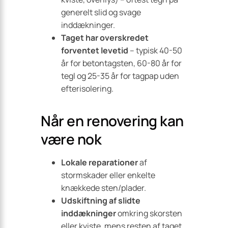
generelt slid og svage
inddækninger.
Taget har overskredet
forventet levetid
– typisk 40-50
år for betontagsten, 60-80 år for
tegl og 25-35 år for tagpap uden
efterisolering.
Når en renovering kan
være nok
Lokale reparationer
af
stormskader eller enkelte
knækkede sten/plader.
Udskiftning af slidte
inddækninger
omkring skorsten
eller kviste, mens resten af taget