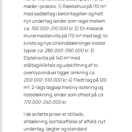
møder i praksis: 1) Rækkehus på 110 m²
med saddeltag i betontagsten og helt
nyt undertag lander som regel mellem
ca. 150.000-210.000 kr.
2) En klassisk
murermestervilla på 170 m² med tegl, to
kviste og nye zinkinddækninger koster
typisk
ca. 280.000-390.000 kr.
3)
Etplansvilla på 140 m² med
ståltag/klikfals og udskiftning af to
ovenlysvinduer ligger omkring
ca.
200.000-310.000 kr.
4) Fladt tag på 120
m², 2-lags tagpap med ny isolering og
listedækning, ender som oftest på
ca.
170.000-240.000 kr.
I de anførte priser er stillads,
afdækning, bortskaffelse af affald, nyt
undertag, lægter og standard