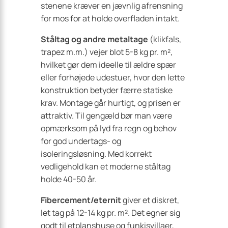
stenene kræver en jævnlig afrensning
for mos for at holde overfladen intakt.
Ståltag og andre metaltage
(klikfals,
trapez m.m.) vejer blot 5-8 kg pr. m²,
hvilket gør dem ideelle til ældre spær
eller forhøjede udestuer, hvor den lette
konstruktion betyder færre statiske
krav. Montage går hurtigt, og prisen er
attraktiv. Til gengæld bør man være
opmærksom på lyd fra regn og behov
for god undertags- og
isoleringsløsning. Med korrekt
vedligehold kan et moderne ståltag
holde 40-50 år.
Fibercement/eternit
giver et diskret,
let tag på 12-14 kg pr. m². Det egner sig
godt til etplanshuse og funkisvillaer,