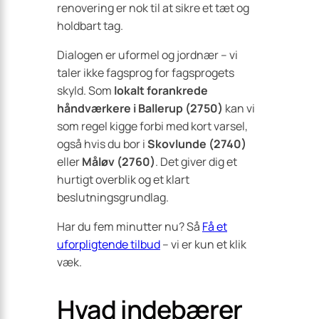
renovering er nok til at sikre et tæt og
holdbart tag.
Dialogen er uformel og jordnær – vi
taler ikke fagsprog for fagsprogets
skyld. Som
lokalt forankrede
håndværkere i Ballerup (2750)
kan vi
som regel kigge forbi med kort varsel,
også hvis du bor i
Skovlunde (2740)
eller
Måløv (2760)
. Det giver dig et
hurtigt overblik og et klart
beslutningsgrundlag.
Har du fem minutter nu? Så
Få et
uforpligtende tilbud
– vi er kun et klik
væk.
Hvad indebærer