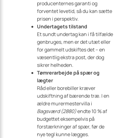
producenternes garanti og
forventet levetid, så du kan sætte
prisen i perspektiv.
Undertagets tilstand
Et sundt undertag kan i få tilfælde
genbruges, men er det utæt eller
for gammelt udskiftes det – en
væsentlig ekstra post, der dog
sikrer helheden.
Tømrerarbejde på spær og
lægter
Råd eller borebiller kræver
udskiftning af bærende træ. I en
ældre murermestervilla i
Bagsværd (2880)
endte 10 % af
budgettet eksempelvis på
forstærkninger af spær, før de
nye tegl kunne lægges.