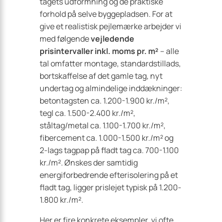
tagets udformning og de praktiske
forhold på selve byggepladsen. For at
give et realistisk pejlemærke arbejder vi
med følgende
vejledende
prisintervaller inkl. moms pr. m²
– alle
tal omfatter montage, standardstillads,
bortskaffelse af det gamle tag, nyt
undertag og almindelige inddækninger:
betontagsten ca. 1.200-1.900 kr./m²,
tegl ca. 1.500-2.400 kr./m²,
ståltag/metal ca. 1.100-1.700 kr./m²,
fibercement ca. 1.000-1.500 kr./m² og
2-lags tagpap på fladt tag ca. 700-1.100
kr./m². Ønskes der samtidig
energiforbedrende efterisolering på et
fladt tag, ligger prislejet typisk på 1.200-
1.800 kr./m².
Her er fire konkrete eksempler, vi ofte