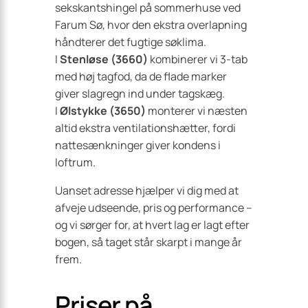
sekskant­shingel på sommerhuse ved
Farum Sø, hvor den ekstra overlapning
håndterer det fugtige søklima.
I
Stenløse (3660)
kombinerer vi 3-tab
med høj tagfod, da de flade marker
giver slagregn ind under tagskæg.
I
Ølstykke (3650)
monterer vi næsten
altid ekstra ventilationshætter, fordi
nattesænkninger giver kondens i
loftrum.
Uanset adresse hjælper vi dig med at
afveje udseende, pris og performance –
og vi sørger for, at hvert lag er lagt efter
bogen, så taget står skarpt i mange år
frem.
Priser på