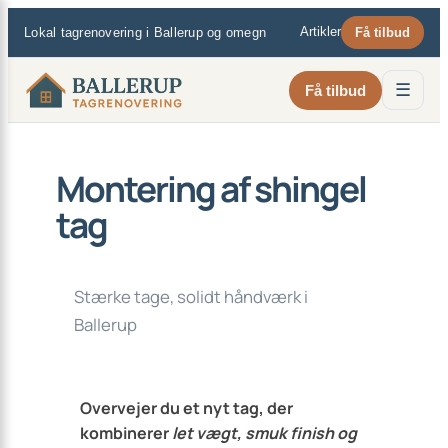
×
Spring
Artikler
Lokal tagrenovering i Ballerup og omegn
Få tilbud
til
indhold
☰
Få tilbud
Montering af shingel
tag
Stærke tage, solidt håndværk i
Ballerup
Overvejer du et nyt tag, der
kombinerer
let vægt, smuk finish og