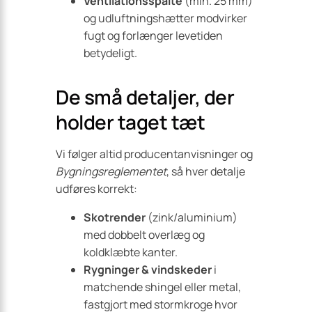
Ventilationsspalte
(min. 25 mm)
og udluftningshætter modvirker
fugt og forlænger levetiden
betydeligt.
De små detaljer, der
holder taget tæt
Vi følger altid producent­anvisninger og
Bygningsreglementet
, så hver detalje
udføres korrekt:
Skotrender
(zink/aluminium)
med dobbelt overlæg og
koldklæbte kanter.
Rygninger & vindskeder
i
matchende shingel eller metal,
fastgjort med stormkroge hvor