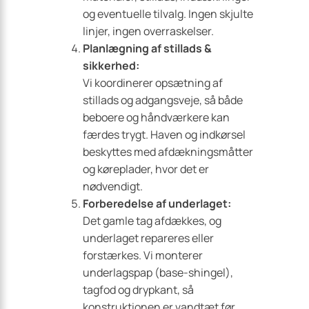
og eventuelle tilvalg. Ingen skjulte
linjer, ingen overraskelser.
Planlægning af stillads &
sikkerhed:
Vi koordinerer opsætning af
stillads og adgangsveje, så både
beboere og håndværkere kan
færdes trygt. Haven og indkørsel
beskyttes med afdækningsmåtter
og køreplader, hvor det er
nødvendigt.
Forberedelse af underlaget:
Det gamle tag afdækkes, og
underlaget repareres eller
forstærkes. Vi monterer
underlagspap (base-shingel),
tagfod og drypkant, så
konstruktionen er vandtæt før