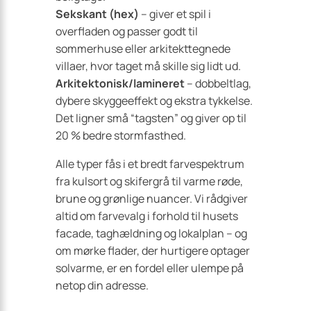
Sekskant (hex)
– giver et spil i
overfladen og passer godt til
sommerhuse eller arkitekttegnede
villaer, hvor taget må skille sig lidt ud.
Arkitektonisk/lamineret
– dobbeltlag,
dybere skyggeeffekt og ekstra tykkelse.
Det ligner små “tagsten” og giver op til
20 % bedre stormfasthed.
Alle typer fås i et bredt farvespektrum
fra kulsort og skifergrå til varme røde,
brune og grønlige nuancer. Vi rådgiver
altid om farvevalg i forhold til husets
facade, taghældning og lokalplan – og
om mørke flader, der hurtigere optager
solvarme, er en fordel eller ulempe på
netop din adresse.