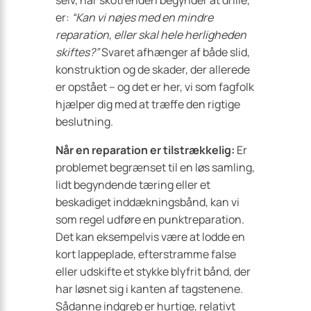
selv, når skotrenden begynder at drille,
er:
“Kan vi nøjes med en mindre
reparation, eller skal hele herligheden
skiftes?”
Svaret afhænger af både slid,
konstruktion og de skader, der allerede
er opstået – og det er her, vi som fagfolk
hjælper dig med at træffe den rigtige
beslutning.
Når en reparation er tilstrækkelig:
Er
problemet begrænset til en løs samling,
lidt begyndende tæring eller et
beskadiget inddækningsbånd, kan vi
som regel udføre en punktreparation.
Det kan eksempelvis være at lodde en
kort lappeplade, efterstramme false
eller udskifte et stykke blyfrit bånd, der
har løsnet sig i kanten af tagstenene.
Sådanne indgreb er hurtige, relativt