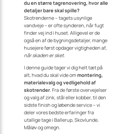
du en større tagrenovering, hvor alle
detaljer bare skal spille?
Skotrenderne – tagets usynlige
vandveje – er ofte synderen, når fugt
finder vej ind i huset. Alligevel er de
også en af de bygningsdetaljer, mange
husejere først opdager vigtigheden af,
når skaden er sket
.
I denne guide tager vi dig helt tæt på
alt, hvad du skal vide om
montering,
materialevalg og vedligehold af
skotrender
. Fra de første overvejelser
og valg af zink, stål eller kobber, til den
sidste finish og løbende service – vi
deler vores bedste erfaringer fra
utallige tage i Ballerup, Skovlunde,
Måløv og omegn.