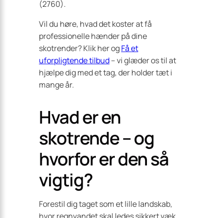
(2760).
Vil du høre, hvad det koster at få
professionelle hænder på dine
skotrender? Klik her og
Få et
uforpligtende tilbud
– vi glæder os til at
hjælpe dig med et tag, der holder tæt i
mange år.
Hvad er en
skotrende – og
hvorfor er den så
vigtig?
Forestil dig taget som et lille landskab,
hvor regnvandet skal ledes sikkert væk