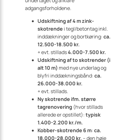
undertaget og afklare
adgangsforholdene.
Udskiftning af 4 m zink-
skotrende
i tegl/betontag inkl.
inddækninger og bortkøring:
ca.
12.500-18.500 kr.
+ evt. stillads
4.000-7.500 kr.
Udskiftning af to skotrender (i
alt 10 m)
med nye underlag og
blyfri inddækningsbånd:
ca.
26.000-38.000 kr.
+ evt. stillads.
Ny skotrende ifm. større
tagrenovering
(hvor stillads
allerede er opstillet):
typisk
1.400-2.200 kr./m.
Kobber-skotrende 6 m
:
ca.
18.000-28.000 kr.
– den høje