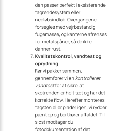
den passer perfekt i eksisterende
tagrendesystem eller
nedløbsindløb. Overgangene
forsegles med vejrbestandig
fugemasse, og kanterne afrenses
for metalspåner, så de ikke
danner rust.
Kvalitetskontrol, vandtest og
oprydning
Før vi pakker sammen,
gennemfører vi en
kontrolleret
vandtest
for at sikre, at
skotrenden er helt tæt og har det
korrekte flow. Herefter monteres
tagsten eller plader igen, vi rydder
pænt op og bortkører affaldet. Til
sidst modtager du
fotodokumentation af det