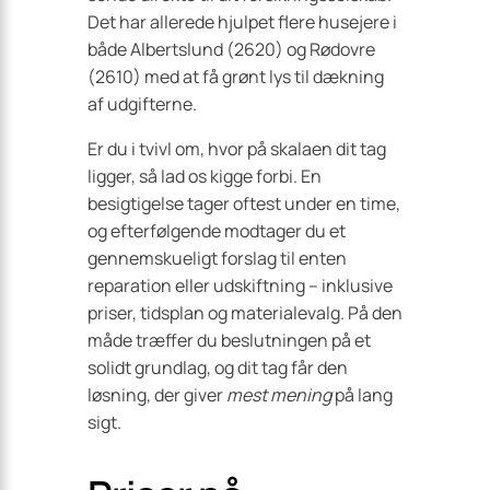
Det har allerede hjulpet flere husejere i
både Albertslund (2620) og Rødovre
(2610) med at få grønt lys til dækning
af udgifterne.
Er du i tvivl om, hvor på skalaen dit tag
ligger, så lad os kigge forbi. En
besigtigelse tager oftest under en time,
og efterfølgende modtager du et
gennemskueligt forslag til enten
reparation eller udskiftning – inklusive
priser, tidsplan og materialevalg. På den
måde træffer du beslutningen på et
solidt grundlag, og dit tag får den
løsning, der giver
mest mening
på lang
sigt.