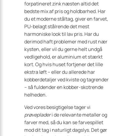
forpatineret zink næsten altid det
bedste mix af pris og holdbarhed. Har
du et moderne ståltag, giver en farvet,
PU-belagt stålrende det mest
harmoniske look til lav pris. Har du
derimod haft problemer med rust nær
kysten, eller vil du gerne helt undgå
vedligehold, er aluminium et stærkt
kort. Og hvis huset fortjener det lille
ekstra løft – eller du allerede har
kobberdetaljer ved kviste og tagrender
– så fuldender en kobber-skotrende
helheden.
Ved vores besigtigelse tager vi
prøveplader
i de relevante metaller og
farver med, så du kan se farvespillet
mod dit tag i naturligt dagslys. Det gør