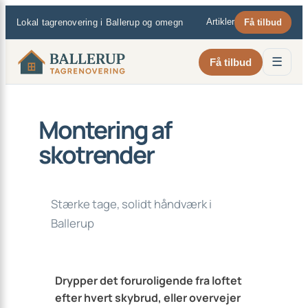
×
Spring
Artikler
Lokal tagrenovering i Ballerup og omegn
Få tilbud
til
indhold
☰
Få tilbud
Montering af
skotrender
Stærke tage, solidt håndværk i
Ballerup
Drypper det foruroligende fra loftet
efter hvert skybrud, eller overvejer