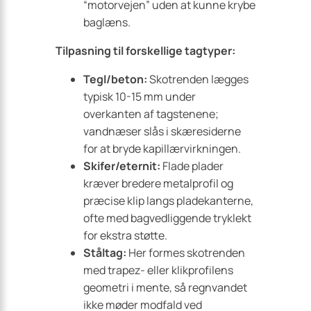
“motorvejen” uden at kunne krybe
baglæns.
Tilpasning til forskellige tagtyper:
Tegl/beton:
Skotrenden lægges
typisk 10-15 mm under
overkanten af tagstenene;
vandnæser slås i skæresiderne
for at bryde kapillærvirkningen.
Skifer/eternit:
Flade plader
kræver bredere metalprofil og
præcise klip langs pladekanterne,
ofte med bagvedliggende tryklekt
for ekstra støtte.
Ståltag:
Her formes skotrenden
med trapez- eller klikprofilens
geometri i mente, så regnvandet
ikke møder modfald ved