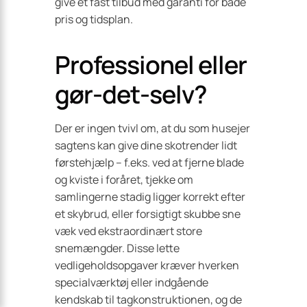
give et fast tilbud med garanti for både
pris og tidsplan.
Professionel eller
gør-det-selv?
Der er ingen tvivl om, at du som husejer
sagtens kan give dine skotrender lidt
førstehjælp – f.eks. ved at fjerne blade
og kviste i foråret, tjekke om
samlingerne stadig ligger korrekt efter
et skybrud, eller forsigtigt skubbe sne
væk ved ekstraordinært store
snemængder. Disse lette
vedligeholdsopgaver kræver hverken
specialværktøj eller indgående
kendskab til tagkonstruktionen, og de