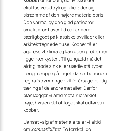
Kobber
er for dem, der ønsker det
eksklusive udtryk og ikke lader sig
skræmme af den højere materialepris.
Den varme, gyldne glød patinerer
smukt grønt over tid og fungerer
særligt godt på klassiske byvillaer eller
arkitekttegnede huse. Kobber tåler
aggressivt klima og kan uden problemer
ligge nær kysten. Til gengæld må det
aldrig møde zink eller uædle ståltyper
længere oppe på taget, da kobberioner i
regnafstrømningen vil forårsage hurtig
tæring af de andre metaller. Derfor
planlægger vi altid metalhierarkiet
nøje, hvis en del af taget skal udføres i
kobber.
Uanset valg af materiale taler vi altid
om
kompatibilitet
. To forskellige