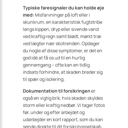
Typiske faresignaler du kan holde øje
med:
Misfarvninger på loft eller i
skunkrum, en karakteristisk fugtstribe
langs kippen, dryp eller sivende vand
ved kraftig regn samt blødt, mørkt træ
ved lægter nær skotrenden. Opdager
du nogle af disse symptomer, er det en
god idé at få os ud til en hurtig
gennemgang – ofte kan en tidlig
indsats forhindre, at skaden breder sig
til spær og isolering.
Dokumentation til forsikringen
er
også en vigtig brik, hvis skaden skyldes
storm eller kraftig nedbør. Vi tager fotos
før, under og efter arbejdet og
udarbejder en kort rapport, som du kan
sende direkte til dit forsikringsselskab.