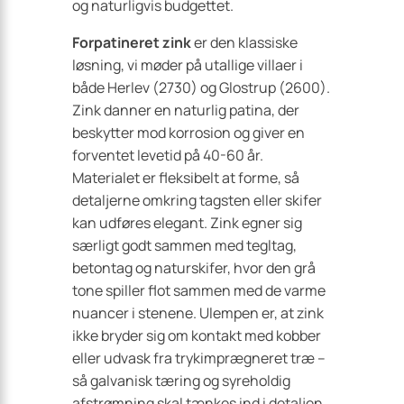
og naturligvis budgettet.
Forpatineret zink
er den klassiske
løsning, vi møder på utallige villaer i
både Herlev (2730) og Glostrup (2600).
Zink danner en naturlig patina, der
beskytter mod korrosion og giver en
forventet levetid på 40-60 år.
Materialet er fleksibelt at forme, så
detaljerne omkring tagsten eller skifer
kan udføres elegant. Zink egner sig
særligt godt sammen med tegltag,
betontag og naturskifer, hvor den grå
tone spiller flot sammen med de varme
nuancer i stenene. Ulempen er, at zink
ikke bryder sig om kontakt med kobber
eller udvask fra trykimprægneret træ –
så galvanisk tæring og syreholdig
afstrømning skal tænkes ind i detaljen.