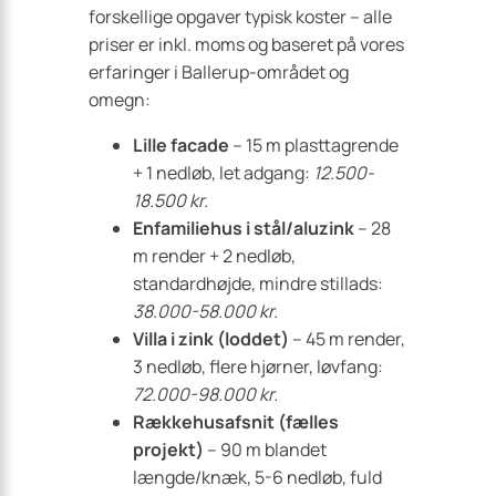
forskellige opgaver typisk koster – alle
priser er inkl. moms og baseret på vores
erfaringer i Ballerup-området og
omegn:
Lille facade
– 15 m plasttagrende
+ 1 nedløb, let adgang:
12.500-
18.500 kr.
Enfamiliehus i stål/aluzink
– 28
m render + 2 nedløb,
standardhøjde, mindre stillads:
38.000-58.000 kr.
Villa i zink (loddet)
– 45 m render,
3 nedløb, flere hjørner, løvfang:
72.000-98.000 kr.
Rækkehusafsnit (fælles
projekt)
– 90 m blandet
længde/knæk, 5-6 nedløb, fuld