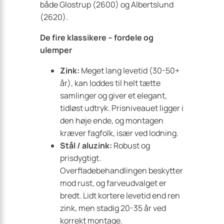
både Glostrup (2600) og Albertslund
(2620).
De fire klassikere – fordele og
ulemper
Zink:
Meget lang levetid (30-50+
år), kan loddes til helt tætte
samlinger og giver et elegant,
tidløst udtryk. Prisniveauet ligger i
den høje ende, og montagen
kræver fagfolk, især ved lodning.
Stål / aluzink:
Robust og
prisdygtigt.
Overfladebehandlingen beskytter
mod rust, og farveudvalget er
bredt. Lidt kortere levetid end ren
zink, men stadig 20-35 år ved
korrekt montage.