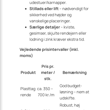
udestuer/karnapper.
Stillads eller lift
– nødvendigt for
sikkerhed ved højder og
vanskelige placeringer.
Særlige detaljer
– kviste,
gesimser, skjulte rendejern eller
lodning i zink kræver ekstra tid.
Vejledende prisintervaller (inkl.
moms)
Pris pr.
Produkt
meter /
Bemærkning
stk.
God budget­
Plasttag
ca. 350 –
løsning – nem at
rende
700 kr./m
udskifte.
Robust, høj