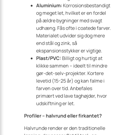
Aluminium:
Korrosionsbestandigt
og meget let, hvilket er en fordel
på ældre bygninger med svagt
udhæng. Fås ofte i coatede farver.
Materialet udvider sig dog mere
end stål og zink, så
ekspansionsstykker er vigtige.
Plast/PVC:
Billigt og hurtigt at
klikke sammen – ideelt til mindre
gør-det-selv-projekter. Kortere
levetid (15-25 år) og kan falme i
farven over tid. Anbefales
primært ved lave taghøjder, hvor
udskiftning er let.
Profiler – halvrund eller firkantet?
Halvrunde render er den traditionelle