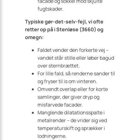
facade og sokkel mod skjulte
fugtskader.
Typiske gør-det-selv-fejl, vi ofte
retter op på i Stenløse (3660) og
omegn:
Faldet vender den forkerte vej –
vandet står stille eller løber bagud
over sternbrættet.
For lille fald, så renderne sander til
og fryser til is om vinteren.
Omvendt overlap eller for korte
samlinger, der giver dryp og
misfarvede facader.
Manglende dilatationsspalte i
metalrender – de vrider sig ved
temperaturskift og sprækker i
lodningerne.