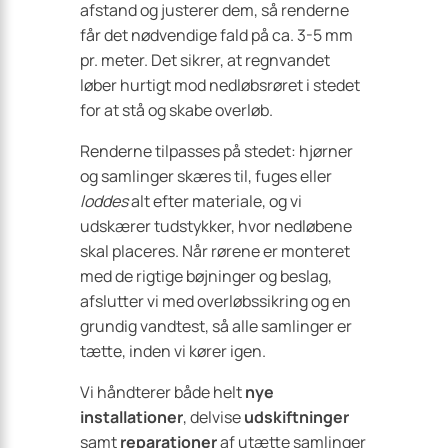
afstand og justerer dem, så renderne
får det nødvendige fald på ca. 3-5 mm
pr. meter. Det sikrer, at regnvandet
løber hurtigt mod nedløbsrøret i stedet
for at stå og skabe overløb.
Renderne tilpasses på stedet: hjørner
og samlinger skæres til, fuges eller
loddes
alt efter materiale, og vi
udskærer tudstykker, hvor nedløbene
skal placeres. Når rørene er monteret
med de rigtige bøjninger og beslag,
afslutter vi med overløbssikring og en
grundig vandtest, så alle samlinger er
tætte, inden vi kører igen.
Vi håndterer både helt
nye
installationer
, delvise
udskiftninger
samt
reparationer
af utætte samlinger