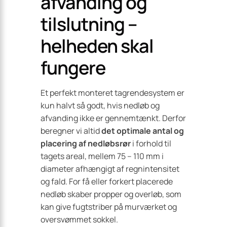
afvanding og
tilslutning –
helheden skal
fungere
Et perfekt monteret tagrendesystem er
kun halvt så godt, hvis nedløb og
afvanding ikke er gennemtænkt. Derfor
beregner vi altid
det optimale antal og
placering af nedløbsrør
i forhold til
tagets areal, mellem 75 – 110 mm i
diameter afhængigt af regnintensitet
og fald. For få eller forkert placerede
nedløb skaber propper og overløb, som
kan give fugt­striber på murværket og
oversvømmet sokkel.