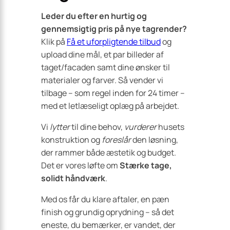
Leder du efter en hurtig og
gennemsigtig pris på nye tagrender?
Klik på
Få et uforpligtende tilbud
og
upload dine mål, et par billeder af
taget/facaden samt dine ønsker til
materialer og farver. Så vender vi
tilbage – som regel inden for 24 timer –
med et letlæseligt oplæg på arbejdet.
Vi
lytter
til dine behov,
vurderer
husets
konstruktion og
foreslår
den løsning,
der rammer både æstetik og budget.
Det er vores løfte om
Stærke tage,
solidt håndværk
.
Med os får du klare aftaler, en pæn
finish og grundig oprydning – så det
eneste, du bemærker, er vandet, der