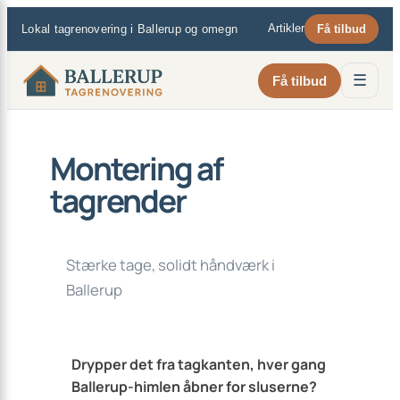
×
Spring
Artikler
Lokal tagrenovering i Ballerup og omegn
Få tilbud
til
indhold
☰
Få tilbud
Montering af
tagrender
Stærke tage, solidt håndværk i
Ballerup
Drypper det fra tagkanten, hver gang
Ballerup-himlen åbner for sluserne?