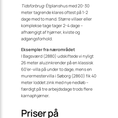
Tidsforbrug:
Étplanshus med 20-30
meter tagrende klares oftest på 1-2
dage med to mand. Større villaer eller
komplekse tage tager 2-4 dage –
afhængigt af hjørner, kviste og
adgangsforhold.
Eksempler fra nærområdet
I Bagsværd (2880) udskiftede vi nyligt
26 meter aluzinkrender på en klassisk
60’er-villa på under to dage, mens en
murermestervilla i Søborg (2860) fik 40
meter loddet zink med nye nedløb –
færdigt på tre arbejdsdage trods flere
karnaphjørner.
Priser på