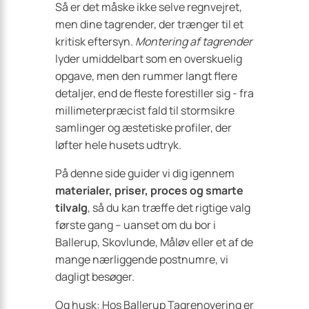
Så er det måske ikke selve regnvejret,
men dine tagrender, der trænger til et
kritisk eftersyn.
Montering af tagrender
lyder umiddelbart som en overskuelig
opgave, men den rummer langt flere
detaljer, end de fleste forestiller sig - fra
millimeterpræcist fald til storm­sikre
samlinger og æstetiske profiler, der
løfter hele husets udtryk.
På denne side guider vi dig igennem
materialer, priser, proces og smarte
tilvalg
, så du kan træffe det rigtige valg
første gang – uanset om du bor i
Ballerup, Skovlunde, Måløv eller et af de
mange nærliggende postnumre, vi
dagligt besøger.
Og husk: Hos Ballerup Tagrenovering er