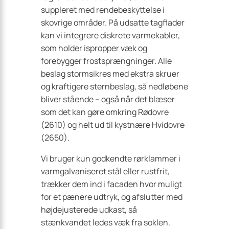
suppleret med rendebeskyttelse i
skovrige områder. På udsatte tagflader
kan vi integrere diskrete varmekabler,
som holder ispropper væk og
forebygger frostsprængninger. Alle
beslag stormsikres med ekstra skruer
og kraftigere sternbeslag, så nedløbene
bliver stående – også når det blæser
som det kan gøre omkring Rødovre
(2610) og helt ud til kystnære Hvidovre
(2650).
Vi bruger kun godkendte rørklammer i
varmgalvaniseret stål eller rustfrit,
trækker dem ind i facaden hvor muligt
for et pænere udtryk, og afslutter med
højdejusterede udkast, så
stænkvandet ledes væk fra soklen.