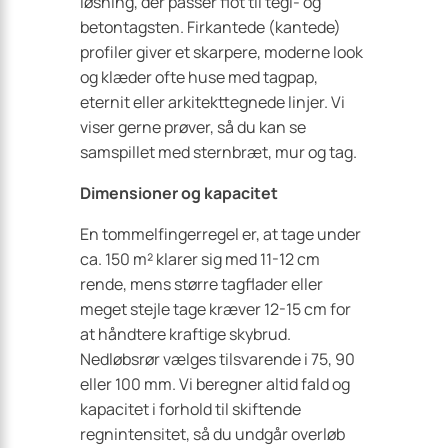
løsning, der passer flot til tegl- og
betontagsten. Firkantede (kantede)
profiler giver et skarpere, moderne look
og klæder ofte huse med tagpap,
eternit eller arkitekttegnede linjer. Vi
viser gerne prøver, så du kan se
samspillet med sternbræt, mur og tag.
Dimensioner og kapacitet
En tommelfingerregel er, at tage under
ca. 150 m² klarer sig med 11-12 cm
rende, mens større tagflader eller
meget stejle tage kræver 12-15 cm for
at håndtere kraftige skybrud.
Nedløbsrør vælges tilsvarende i 75, 90
eller 100 mm. Vi beregner altid fald og
kapacitet i forhold til skiftende
regnintensitet, så du undgår overløb