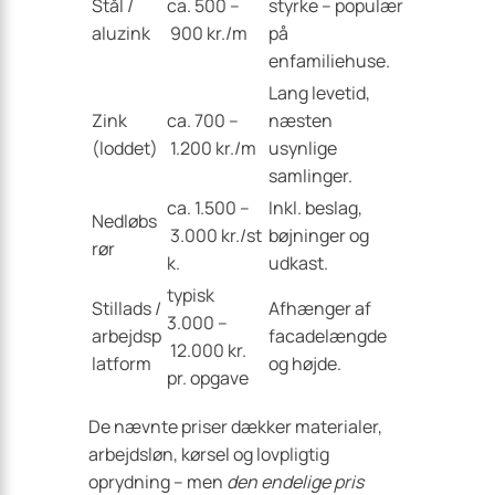
Stål /
ca. 500 –
styrke – populær
aluzink
900 kr./m
på
enfamiliehuse.
Lang levetid,
Zink
ca. 700 –
næsten
(loddet)
1.200 kr./m
usynlige
samlinger.
ca. 1.500 –
Inkl. beslag,
Nedløbs
3.000 kr./st
bøjninger og
rør
k.
udkast.
typisk
Stillads /
Afhænger af
3.000 –
arbejdsp
facade­længde
12.000 kr.
latform
og højde.
pr. opgave
De nævnte priser dækker materialer,
arbejdsløn, kørsel og lovpligtig
oprydning – men
den endelige pris