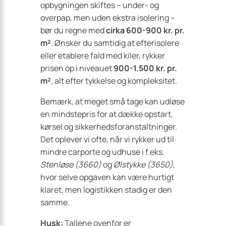
opbygningen skiftes – under- og
overpap, men uden ekstra isolering –
bør du regne med
cirka 600-900 kr. pr.
m²
. Ønsker du samtidig at efterisolere
eller etablere fald med kiler, rykker
prisen op i niveauet
900-1.500 kr. pr.
m²
, alt efter tykkelse og kompleksitet.
Bemærk, at meget små tage kan udløse
en mindstepris for at dække opstart,
kørsel og sikkerhedsforanstaltninger.
Det oplever vi ofte, når vi rykker ud til
mindre carporte og udhuse i f.eks.
Stenløse (3660)
og
Ølstykke (3650)
,
hvor selve opgaven kan være hurtigt
klaret, men logistikken stadig er den
samme.
Husk:
Tallene ovenfor er