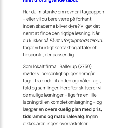
Få et uforpligtende tilbud
Har du mistanke om revner i tagpappen
– eller vil du bare være på forkant,
inden skaderne bliver dyre? Vi gør det
nemt at finde den rigtige løsning. Når
du klikker på
Få et uforpligtende tilbud
,
tager vi hurtigt kontakt og aftaler et
tidspunkt, der passer dig.
Som lokalt firma i Ballerup (2750)
møder vi personligt op, gennemgår
taget fra ende til anden og måler fugt,
fald og samlinger. Herefter skitserer vi
de mulige løsninger – lige fra en lille
lapning til en komplet omlægning – og
lægger en
overskuelig plan med pris,
tidsramme og materialevalg
. Ingen
dikkedarer, ingen overraskelser.