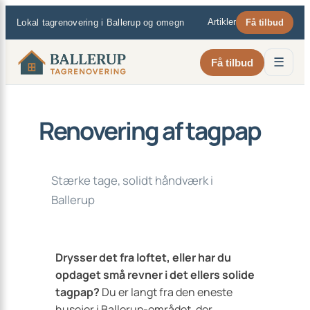
×
Spring
Artikler
Lokal tagrenovering i Ballerup og omegn
Få tilbud
til
indhold
☰
Få tilbud
Renovering af tagpap
Stærke tage, solidt håndværk i
Ballerup
Drysser det fra loftet, eller har du
opdaget små revner i det ellers solide
tagpap?
Du er langt fra den eneste
husejer i Ballerup-området, der