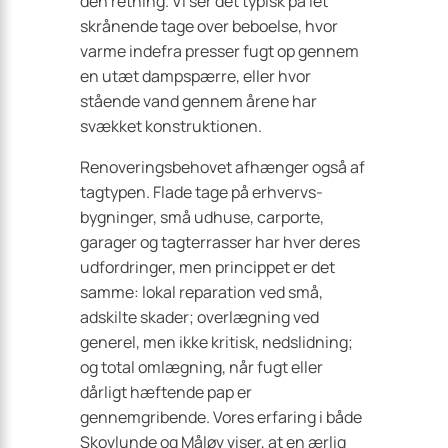
den retning. Vi ser det typisk på let
skrånende tage over beboelse, hvor
varme indefra presser fugt op gennem
en utæt dampspærre, eller hvor
stående vand gennem årene har
svækket konstruktionen.
Renoveringsbehovet afhænger også af
tagtypen. Flade tage på erhvervs­
bygninger, små udhuse, carporte,
garager og tagterrasser har hver deres
udfordringer, men princippet er det
samme: lokal reparation ved små,
adskilte skader; overlægning ved
generel, men ikke kritisk, nedslidning;
og total omlægning, når fugt eller
dårligt hæftende pap er
gennemgribende. Vores erfaring i både
Skovlunde og Måløv viser, at en ærlig