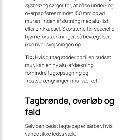
system
og sørger for, at både under- og
overpap føres mindst 150 mm op ad
muren, inden afslutning med alu-list
eller zinkkapsel. Skorstene får specielle
hjørneforstærkninger, så bevægelser
ikke river svejsningen op.
Tip:
Hvis dit tag støder op til en pudset
mur, kan en ny alu-afdækning
forhindre fugtopsugning og
frostsprængninger i murværket.
Tagbrønde, overløb og
fald
Selv den bedst lagte pap er sårbar, hvis
vandet ikke ledes væk.