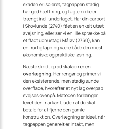
skaden er isoleret, tagpappen stadig
har god hæftning, og fugten ikke er
trængt ind i underlaget. Har din carport
i Skovlunde (2740) fået en enkelt utæt
svejsning, eller ser vi en lille sprække på
et fladt udhus­tag i Måløv (2760), kan
en hurtig lapning være både den mest
økonomiske og praktiske løsning.
Næste skridt op ad skalaen er en
overlægning
. Her rengør og primer vi
den eksisterende, men stadig sunde
overflade, hvorefter et nyt lag overpap
svejses ovenpå. Metoden forlænger
levetiden markant, uden at du skal
betale for at fjerne den gamle
konstruktion. Overlægning er ideel, når
tagpappen generelt er intakt, men