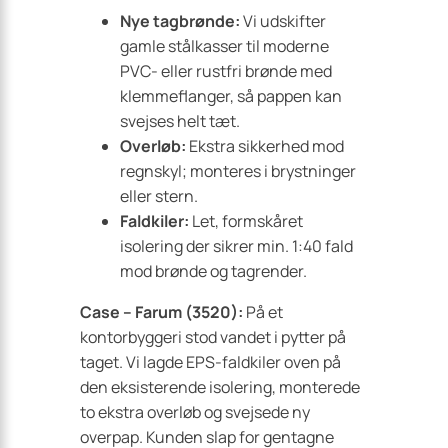
Nye tagbrønde:
Vi udskifter
gamle stålkasser til moderne
PVC- eller rustfri brønde med
klemmeflanger, så pappen kan
svejses helt tæt.
Overløb:
Ekstra sikkerhed mod
regnskyl; monteres i brystninger
eller stern.
Faldkiler:
Let, formskåret
isolering der sikrer min. 1:40 fald
mod brønde og tagrender.
Case – Farum (3520):
På et
kontorbyggeri stod vandet i pytter på
taget. Vi lagde EPS-faldkiler oven på
den eksisterende isolering, monterede
to ekstra overløb og svejsede ny
overpap. Kunden slap for gentagne