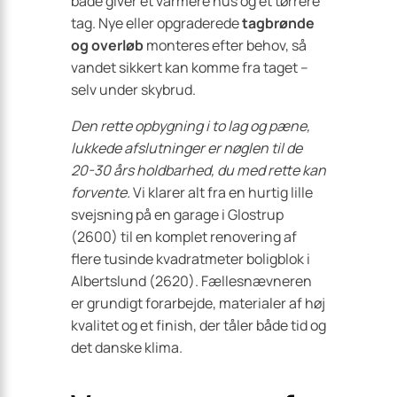
både giver et varmere hus og et tørrere
tag. Nye eller opgraderede
tagbrønde
og overløb
monteres efter behov, så
vandet sikkert kan komme fra taget –
selv under skybrud.
Den rette opbygning i to lag og pæne,
lukkede afslutninger er nøglen til de
20-30 års holdbarhed, du med rette kan
forvente.
Vi klarer alt fra en hurtig lille
svejsning på en garage i Glostrup
(2600) til en komplet renovering af
flere tusinde kvadratmeter boligblok i
Albertslund (2620). Fællesnævneren
er grundigt forarbejde, materialer af høj
kvalitet og et finish, der tåler både tid og
det danske klima.