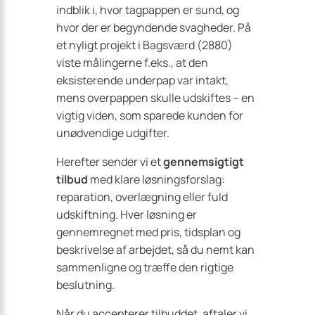
indblik i, hvor tagpappen er sund, og
hvor der er begyndende svagheder. På
et nyligt projekt i Bagsværd (2880)
viste målingerne f.eks., at den
eksisterende underpap var intakt,
mens overpappen skulle udskiftes – en
vigtig viden, som sparede kunden for
unødvendige udgifter.
Herefter sender vi et
gennemsigtigt
tilbud
med klare løsningsforslag:
reparation, overlægning eller fuld
udskiftning. Hver løsning er
gennemregnet med pris, tidsplan og
beskrivelse af arbejdet, så du nemt kan
sammenligne og træffe den rigtige
beslutning.
Når du accepterer tilbuddet, aftaler vi