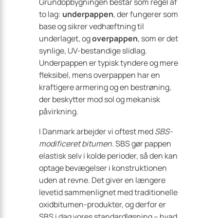
Grundopbygningen består som regel af
to lag:
underpappen
, der fungerer som
base og sikrer vedhæftning til
underlaget, og
overpappen
, som er det
synlige, UV-bestandige slidlag.
Underpappen er typisk tyndere og mere
fleksibel, mens overpappen har en
kraftigere armering og en bestrøning,
der beskytter mod sol og mekanisk
påvirkning.
I Danmark arbejder vi oftest med
SBS-
modificeret bitumen
. SBS gør pappen
elastisk selv i kolde perioder, så den kan
optage bevægelser i konstruktionen
uden at revne. Det giver en længere
levetid sammenlignet med traditionelle
oxidbitumen-produkter, og derfor er
SBS i dag vores standardløsning – hvad