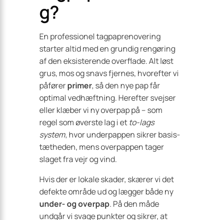
g?
En professionel tagpaprenovering
starter altid med en grundig rengøring
af den eksisterende overflade. Alt løst
grus, mos og snavs fjernes, hvorefter vi
påfører
primer
, så den nye pap får
optimal vedhæftning. Herefter svejser
eller klæber vi ny overpap på – som
regel som øverste lag i et
to-lags
system
, hvor underpappen sikrer basis­
tætheden, mens overpappen tager
slaget fra vejr og vind.
Hvis der er lokale skader, skærer vi det
defekte område ud og lægger både ny
under- og overpap
. På den måde
undgår vi svage punkter og sikrer, at