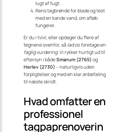
lugt af fugt.
Rens tagbrønde for blade og test
med en kande vand, om afløb
fungerer.
Er du i tvivl, eller opdager du flere af
tegnene ovenfor, så
lad os foretage en
faglig vurdering
. Vi rykker hurtigt ud til
eftersyn i både
Smørum (2765)
og
Herlev (2730)
– naturligvis uden
forpligtelser og med en klar anbefaling
til næste skridt.
Hvad omfatter en
professionel
tagpaprenoverin