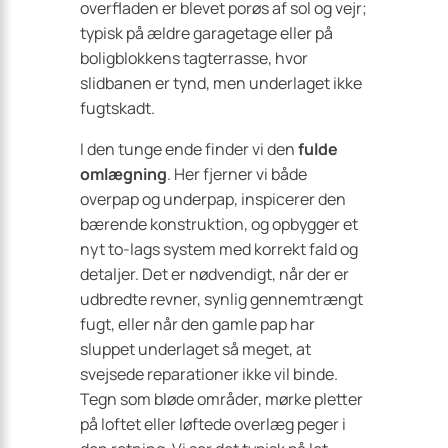
overfladen er blevet porøs af sol og vejr;
typisk på ældre garagetage eller på
bolig­blokkens tagterrasse, hvor
slidbanen er tynd, men underlaget ikke
fugtskadt.
I den tunge ende finder vi den
fulde
omlægning
. Her fjerner vi både
overpap og underpap, inspicerer den
bærende konstruktion, og opbygger et
nyt to-lags system med korrekt fald og
detaljer. Det er nødvendigt, når der er
udbredte revner, synlig gennemtrængt
fugt, eller når den gamle pap har
sluppet underlaget så meget, at
svejsede reparationer ikke vil binde.
Tegn som bløde områder, mørke pletter
på loftet eller løftede overlæg peger i