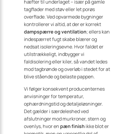
hæfter til underlaget – især på gamle
tagflader med støv eller let porøs
overflade. Ved opvarmede bygninger
kontrollerer vi altid, at der er korrekt
dampspærre og ventilation
; ellers kan
indespærret fugt skabe blærer og
nedsat isoleringsevne. Hvor faldet er
utilstrækkeligt, indbygger vi
faldisolering eller kiler, så vandet ledes
mod tagbrønde og overløb i stedet for at
blive stående og belaste pappen.
Vi følger konsekvent producenternes
anvisninger for temperatur,
ophærdningstid og detaljeløsninger.
Det gælder i særdeleshed ved
afslutninger mod murkroner, stern og
ovenlys, hvor en
pæn finish
ikke blot er
kosmetik, men en væsentlig del af