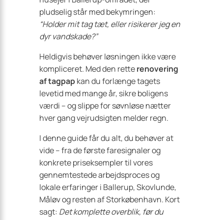
pludselig står med bekymringen:
“Holder mit tag tæt, eller risikerer jeg en
dyr vandskade?”
Heldigvis behøver løsningen ikke være
kompliceret. Med den rette
renovering
af tagpap
kan du forlænge tagets
levetid med mange år, sikre boligens
værdi – og slippe for søvnløse nætter
hver gang vejrudsigten melder regn.
I denne guide får du alt, du behøver at
vide – fra de første faresignaler og
konkrete priseksempler til vores
gennemtestede arbejdsproces og
lokale erfaringer i Ballerup, Skovlunde,
Måløv og resten af Storkøbenhavn. Kort
sagt:
Det komplette overblik, før du