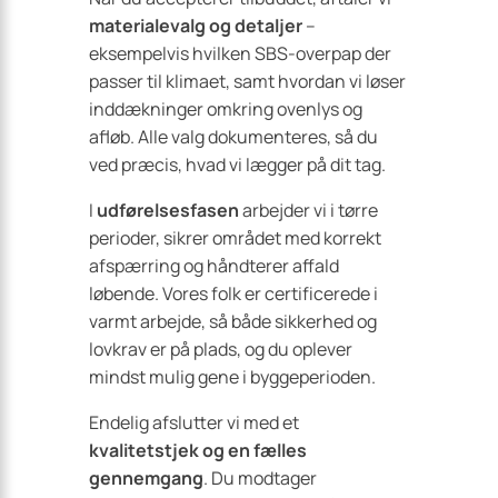
materialevalg og detaljer
–
eksempelvis hvilken SBS-overpap der
passer til klimaet, samt hvordan vi løser
inddækninger omkring ovenlys og
afløb. Alle valg dokumenteres, så du
ved præcis, hvad vi lægger på dit tag.
I
udførelsesfasen
arbejder vi i tørre
perioder, sikrer området med korrekt
afspærring og håndterer affald
løbende. Vores folk er certi­ficerede i
varmt arbejde, så både sikkerhed og
lovkrav er på plads, og du oplever
mindst mulig gene i byggeperioden.
Endelig afslutter vi med et
kvalitetstjek og en fælles
gennemgang
. Du modtager