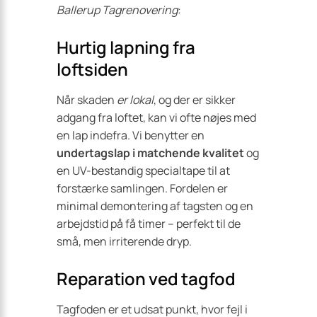
Ballerup Tagrenovering
:
Hurtig lapning fra
loftsiden
Når skaden
er lokal
, og der er sikker
adgang fra loftet, kan vi ofte nøjes med
en lap indefra. Vi benytter en
undertagslap i matchende kvalitet
og
en UV-​bestandig specialtape til at
forstærke samlingen. Fordelen er
minimal demontering af tagsten og en
arbejdstid på få timer – perfekt til de
små, men irriterende dryp.
Reparation ved tagfod
Tagfoden er et udsat punkt, hvor fejl i