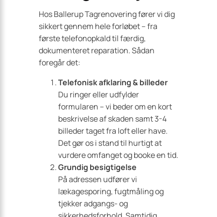
Hos Ballerup Tagrenovering fører vi dig
sikkert gennem hele forløbet – fra
første telefonopkald til færdig,
dokumenteret reparation. Sådan
foregår det:
Telefonisk afklaring & billeder
Du ringer eller udfylder
formularen – vi beder om en kort
beskrivelse af skaden samt 3-4
billeder taget fra loft eller have.
Det gør os i stand til hurtigt at
vurdere omfanget og booke en tid.
Grundig besigtigelse
På adressen udfører vi
lækagesporing, fugtmåling og
tjekker adgangs- og
sikkerhedsforhold. Samtidig