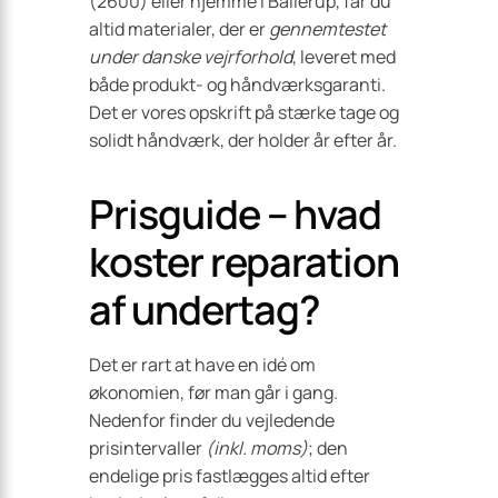
(2600) eller hjemme i Ballerup, får du
altid materialer, der er
gennemtestet
under danske vejrforhold
, leveret med
både produkt- og håndværksgaranti.
Det er vores opskrift på stærke tage og
solidt håndværk, der holder år efter år.
Prisguide – hvad
koster reparation
af undertag?
Det er rart at have en idé om
økonomien, før man går i gang.
Nedenfor finder du vejledende
prisintervaller
(inkl. moms)
; den
endelige pris fastlægges altid efter