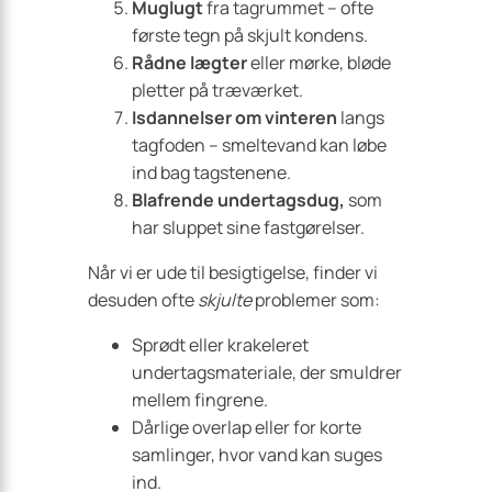
Muglugt
fra tagrummet – ofte
første tegn på skjult kondens.
Rådne lægter
eller mørke, bløde
pletter på træværket.
Isdannelser om vinteren
langs
tagfoden – smeltevand kan løbe
ind bag tagstenene.
Blafrende undertagsdug,
som
har sluppet sine fastgørelser.
Når vi er ude til besigtigelse, finder vi
desuden ofte
skjulte
problemer som:
Sprødt eller krakeleret
undertagsmateriale, der smuldrer
mellem fingrene.
Dårlige overlap eller for korte
samlinger, hvor vand kan suges
ind.