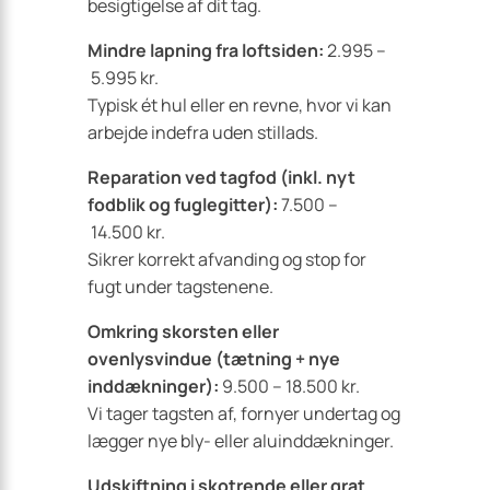
besigtigelse af dit tag.
Mindre lapning fra loftsiden:
2.995 –
5.995 kr.
Typisk ét hul eller en revne, hvor vi kan
arbejde indefra uden stillads.
Reparation ved tagfod (inkl. nyt
fodblik og fuglegitter):
7.500 –
14.500 kr.
Sikrer korrekt afvanding og stop for
fugt under tagstenene.
Omkring skorsten eller
ovenlysvindue (tætning + nye
inddækninger):
9.500 – 18.500 kr.
Vi tager tagsten af, fornyer undertag og
lægger nye bly- eller aluinddækninger.
Udskiftning i skotrende eller grat