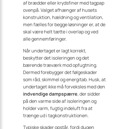
af brædder eller krydsfiner med tagpap
ovenpå. Valget afhænger af husets
konstruktion, hældning og ventilation,
men fælles for begge løsninger er, at de
skal være helt tætte i overlap og ved
alle gennemføringer.
Når undertaget er lagt korrekt,
beskytter det isoleringen og det
bærende træværk mod opfugtning.
Dermed forebygger det følgeskader
som råd, skimmel og energitab. Husk, at
undertaget ikke må forveksles med den
indvendige dampspærre
, der sidder
på den varme side af isoleringen og
holder varm, fugtig indeluft fra at
trænge ud i tagkonstruktionen.
Typiske skader opstår, fordi dugen