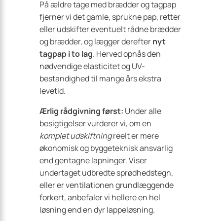
På ældre tage med brædder og tagpap
fjerner vi det gamle, sprukne pap, retter
eller udskifter eventuelt rådne brædder
og brædder, og lægger derefter
nyt
tagpap i to lag
. Herved opnås den
nødvendige elasticitet og UV-
bestandighed til mange års ekstra
levetid.
Ærlig rådgivning først:
Under alle
besigtigelser vurderer vi, om en
komplet udskiftning
reelt er mere
økonomisk og byggeteknisk ansvarlig
end gentagne lapninger. Viser
undertaget udbredte sprødhedstegn,
eller er ventilationen grundlæggende
forkert, anbefaler vi hellere en hel
løsning end en dyr lappeløsning.