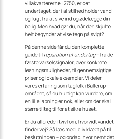
villakvartererne i 2750, er det
undertaget, der i al stilhed holder vand
og fugt fra at sive ind og ødelægge din
bolig. Men hvad gør du, når den skjulte
helt begynder at vise tegn på svigt?
På denne side får du den komplette
guide til
reparation af undertag
– fra de
første varselssignaler, over konkrete
løsningsmuligheder, til gennemsigtige
priser og lokale eksempler. Vi deler
vores erfaring som tagfolk i Ballerup-
området, så du hurtigt kan vurdere, om
en lille lapning er nok, eller om der skal
større tiltag til for at sikre huset.
Er du allerede i tvivl om, hvorvidt vandet
finder vej? Så læs med, bliv klædt på til
beslutningen – og opdag, hvor nemt det