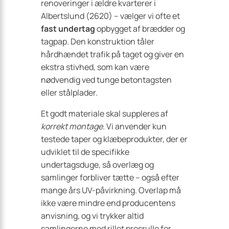
renoveringer i ældre kvarterer i
Albertslund (2620) – vælger vi ofte et
fast undertag
opbygget af brædder og
tagpap. Den konstruktion tåler
hårdhændet trafik på taget og giver en
ekstra stivhed, som kan være
nødvendig ved tunge betontagsten
eller stålplader.
Et godt materiale skal suppleres af
korrekt montage
. Vi anvender kun
testede taper og klæbeprodukter, der er
udviklet til de specifikke
undertagsduge, så overlæg og
samlinger forbliver tætte – også efter
mange års UV-påvirkning. Overlap må
ikke være mindre end producentens
anvisning, og vi trykker altid
samlingerne med rillet presrulle for