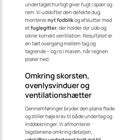
undertaget hurtigt giver fugt i spær og
rem. Vi udskifter den defekte dug,
monterer
nyt fodblik
og afslutter med
et
fuglegitter
, der holder dyr ude og
sikrer korrekt ventilation. Resultatet er
en tæt overgang mellem tag og
tagrende – og ro i maven, når regnen
pisker ned.
Omkring skorsten,
ovenlysvinduer og
ventilationshætter
Gennemføringer bryder den plane flade
og stiller høje krav til både undertag og
inddækninger. Vi afmonterer
tagstenene omkring detaljen,
udskifter undertaget helt ind til