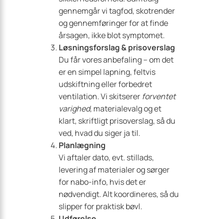
gennemgår vi tagfod, skotrender
og gennemføringer for at finde
årsagen, ikke blot symptomet.
Løsningsforslag & prisoverslag
Du får vores anbefaling – om det
er en simpel lapning, feltvis
udskiftning eller forbedret
ventilation. Vi skitserer
forventet
varighed
, materialevalg og et
klart, skriftligt prisoverslag, så du
ved, hvad du siger ja til.
Planlægning
Vi aftaler dato, evt. stillads,
levering af materialer og sørger
for nabo-info, hvis det er
nødvendigt. Alt koordineres, så du
slipper for praktisk bøvl.
Udførelse