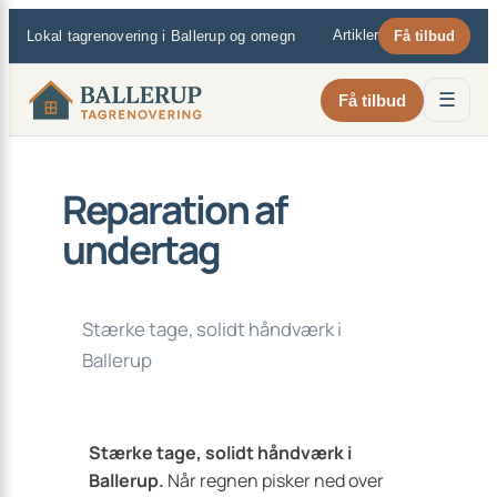
×
Spring
Artikler
Lokal tagrenovering i Ballerup og omegn
Få tilbud
til
indhold
☰
Få tilbud
Reparation af
undertag
Stærke tage, solidt håndværk i
Ballerup
Stærke tage, solidt håndværk i
Ballerup.
Når regnen pisker ned over