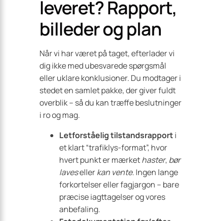
leveret? Rapport,
billeder og plan
Når vi har været på taget, efterlader vi
dig ikke med ubesvarede spørgsmål
eller uklare konklusioner. Du modtager i
stedet en samlet pakke, der giver fuldt
overblik – så du kan træffe beslutninger
i ro og mag.
Letforståelig tilstandsrapport
i
et klart “trafiklys-format”, hvor
hvert punkt er mærket
haster
,
bør
laves
eller
kan vente
. Ingen lange
forkortelser eller fagjargon – bare
præcise iagttagelser og vores
anbefaling.