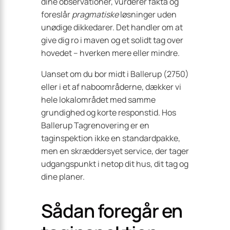
dine observationer, vurderer fakta og
foreslår
pragmatiske
løsninger uden
unødige dikkedarer. Det handler om at
give dig ro i maven og et solidt tag over
hovedet – hverken mere eller mindre.
Uanset om du bor midt i Ballerup (2750)
eller i et af naboområderne, dækker vi
hele lokalområdet med samme
grundighed og korte responstid. Hos
Ballerup Tagrenovering er en
taginspektion ikke en standardpakke,
men en skræddersyet service, der tager
udgangspunkt i netop dit hus, dit tag og
dine planer.
Sådan foregår en