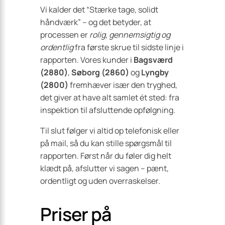
Vi kalder det “Stærke tage, solidt
håndværk” – og det betyder, at
processen er
rolig, gennemsigtig og
ordentlig
fra første skrue til sidste linje i
rapporten. Vores kunder i
Bagsværd
(2880)
,
Søborg (2860)
og
Lyngby
(2800)
fremhæver især den tryghed,
det giver at have alt samlet ét sted: fra
inspektion til afsluttende opfølgning.
Til slut følger vi altid op telefonisk eller
på mail, så du kan stille spørgsmål til
rapporten. Først når du føler dig helt
klædt på, afslutter vi sagen – pænt,
ordentligt og uden overraskelser.
Priser på