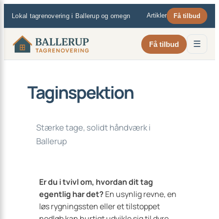
×
Spring
Artikler
Lokal tagrenovering i Ballerup og omegn
Få tilbud
til
indhold
☰
Få tilbud
Taginspektion
Stærke tage, solidt håndværk i
Ballerup
Er du i tvivl om, hvordan dit tag
egentlig har det?
En usynlig revne, en
løs rygningssten eller et tilstoppet
nedløb kan hurtigt udvikle sig til dyre