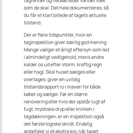
tagrender og nedløb leder vandet væk
som de skal. Det hele dokumenteres, så
du får et klart billede af tagets aktuelle
tilstand.
Der er flere tidspunkter, hvor en
taginspektion giver særlig god mening.
Mange vælger et årligt eftersyn som led
i almindeligt vedligehold, mens andre
kalder os ud efter storm, kraftig regn
eller hagl. Skal huset sælges eller
overtages, giver en uvildig
tilstandsrapport ro i maven for både
køber og sælger. Før en større
renovering eller hvis der opstår lugt af
fugt, mystiske dryp eller knirken i
tagdækningen, er en inspektion også
det første logiske skridt. Endelig
anbefaler vi et ekstra kig, når taget