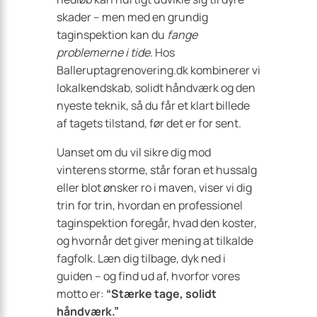
skader – men med en grundig
taginspektion kan du
fange
problemerne i tide
. Hos
Balleruptagrenovering.dk kombinerer vi
lokalkendskab, solidt håndværk og den
nyeste teknik, så du får et klart billede
af tagets tilstand, før det er for sent.
Uanset om du vil sikre dig mod
vinterens storme, står foran et hussalg
eller blot ønsker ro i maven, viser vi dig
trin for trin, hvordan en professionel
taginspektion foregår, hvad den koster,
og hvornår det giver mening at tilkalde
fagfolk. Læn dig tilbage, dyk ned i
guiden – og find ud af, hvorfor vores
motto er:
“Stærke tage, solidt
håndværk.”