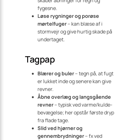
skaber åbninger for regn og
fygesne.
Løse rygninger og porøse
mørtelfuger
– kan blæse af i
stormvejr og give hurtig skade på
undertaget.
Tagpap
Blærer og buler
– tegn på, at fugt
er lukket inde og senere kan give
revner.
Åbne overlæg og langsgående
revner
– typisk ved varme/kulde-
bevægelse; her opstår første dryp
fra flade tage.
Slid ved hjørner og
gennembrydninger
– fx ved