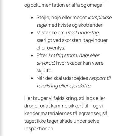
og dokumentation er alfa og omega:
Stejle, høje eller meget
komplekse
tage
med kviste og skotrender.
Mistanke om
utæt undertag
,
særligt ved skorsten, tagvinduer
eller ovenlys.
Efter
kraftig storm, hagl eller
skybrud
, hvor skader kan være
skjulte.
Når der skal udarbejdes
rapport til
forsikring eller ejerskifte
.
Her bruger vi faldsikring, stillads eller
drone for at komme sikkert til – og vi
kender materialernes tålegrænser, så
taget ikke tager skade under selve
inspektionen.