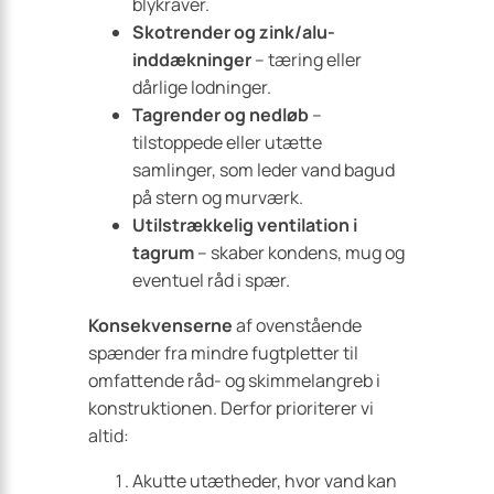
blykraver.
Skotrender og zink/alu-
inddækninger
– tæring eller
dårlige lodninger.
Tagrender og nedløb
–
tilstoppede eller utætte
samlinger, som leder vand bagud
på stern og murværk.
Utilstrækkelig ventilation i
tagrum
– skaber kondens, mug og
eventuel råd i spær.
Konsekvenserne
af ovenstående
spænder fra mindre fugtpletter til
omfattende råd- og skimmelangreb i
konstruktionen. Derfor prioriterer vi
altid:
Akutte utætheder, hvor vand kan