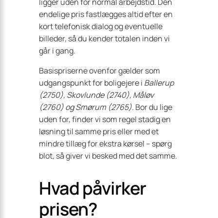
ligger uden for normal arbejdstid. Den
endelige pris fastlægges altid efter en
kort telefonisk dialog og eventuelle
billeder, så du kender totalen inden vi
går i gang.
Basispriserne ovenfor gælder som
udgangspunkt for boligejere i
Ballerup
(2750), Skovlunde (2740), Måløv
(2760) og Smørum (2765)
. Bor du lige
uden for, finder vi som regel stadig en
løsning til samme pris eller med et
mindre tillæg for ekstra kørsel – spørg
blot, så giver vi besked med det samme.
Hvad påvirker
prisen?