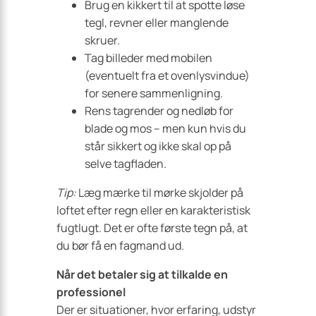
Brug en kikkert til at spotte løse
tegl, revner eller manglende
skruer.
Tag billeder med mobilen
(eventuelt fra et ovenlysvindue)
for senere sammenligning.
Rens tagrender og nedløb for
blade og mos – men kun hvis du
står sikkert og ikke skal op på
selve tagfladen.
Tip:
Læg mærke til mørke skjolder på
loftet efter regn eller en karakteristisk
fugtlugt. Det er ofte første tegn på, at
du bør få en fagmand ud.
Når det betaler sig at tilkalde en
professionel
Der er situationer, hvor erfaring, udstyr