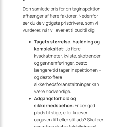
Den samlede pris for en taginspektion
afhænger af flere faktorer. Nedenfor
ser du de vigtigste prisdrivere, som vi
vurderer, når vi laver et tilbud til dig.
Tagets størrelse, hældning og
kompleksitet:
Jo flere
kvadratmeter, kviste, skotrender
og gennemføringer, desto
længere tid tager inspektionen –
og desto flere
sikkerhedsforanstaltninger kan
være nødvendige.
Adgangsforhold og
sikkerhedsbehov:
Er der god
plads til stige, eller kræver
opgaven lift eller stillads? Skal der
opsættes ekstra faldsikring på