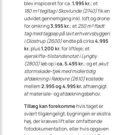
blev inspiceret for ca.
1.995 kr.
; et
180 m² tegltag i Skovlunde (2740)
fik en
udvidet gennemgang inkl. loft og drone
for omkring
3.995 kr.
; et
250 m² fladt
tag med tagpap på lavt erhvervsbyggeri
i Glostrup (2600)
endte på cirka
4.995
kr.
plus
1.200 kr.
for liftleje; et
ejerskifte-tilstandsnotat i Lyngby
(2800)
løb op i
ca. 5.495 kr.
; og et
akut
stormskade-tjek med midlertidig
afdækning i Rødovre (2610)
kostede
mellem
2.995 og 4.995 kr.
afhængigt
af materiale- og afdækningsbehov.
Tillæg kan forekomme
hvis taget er
svært tilgængeligt, bygningen er ekstra
høj, der kræves lift eller omfattende
fotodokumentation, eller hvis opgaven