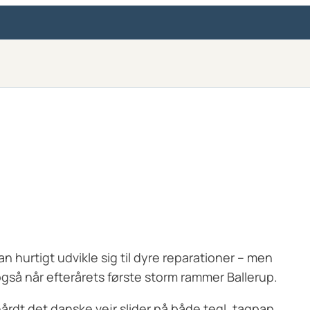
an hurtigt udvikle sig til dyre reparationer – men
også når efterårets første storm rammer Ballerup.
hårdt det danske vejr slider på både tegl, tagpap