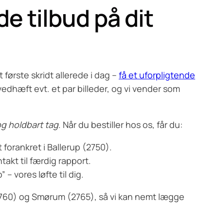
de tilbud på dit
 første skridt allerede i dag –
få et uforpligtende
vedhæft evt. et par billeder, og vi vender som
og holdbart tag
. Når du bestiller hos os, får du:
t forankret i Ballerup (2750).
takt til færdig rapport.
 – vores løfte til dig.
(2760) og Smørum (2765), så vi kan nemt lægge