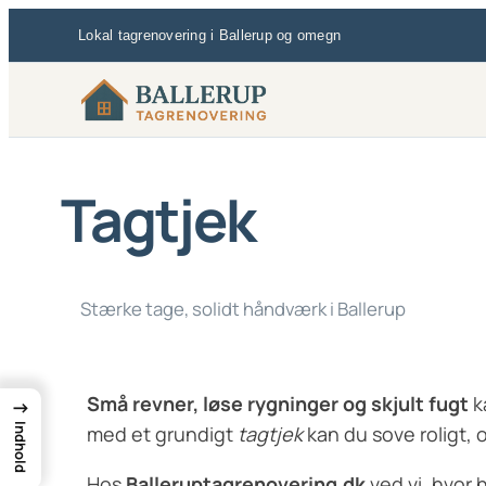
Spring
Lokal tagrenovering i Ballerup og omegn
til
indhold
Tagtjek
Stærke tage, solidt håndværk i Ballerup
Små revner, løse rygninger og skjult fugt
k
→
med et grundigt
tagtjek
kan du sove roligt, 
Indhold
Hos
Balleruptagrenovering.dk
ved vi, hvor 