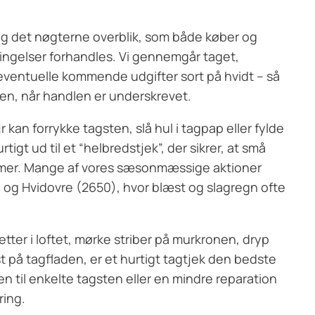
dig det nøgterne overblik, som både køber og
ingelser forhandles. Vi gennemgår taget,
ventuelle kommende udgifter sort på hvidt – så
nen, når handlen er underskrevet.
jr kan forrykke tagsten, slå hul i tagpap eller fylde
igt ud til et “helbredstjek”, der sikrer, at små
oblemer. Mange af vores sæsonmæssige aktioner
) og Hvidovre (2650), hvor blæst og slagregn ofte
tter i loftet, mørke striber på murkronen, dryp
 på tagfladen, er et hurtigt tagtjek den bedste
en til enkelte tagsten eller en mindre reparation
ring.