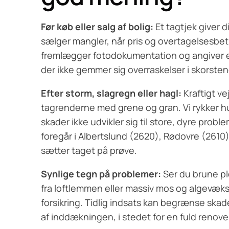
Før køb eller salg af bolig:
Et tagtjek giver 
sælger mangler, når pris og overtagelsesbet
fremlægger fotodokumentation og angiver e
der ikke gemmer sig overraskelser i skorste
Efter storm, slagregn eller hagl:
Kraftigt ve
tagrenderne med grene og gran. Vi rykker hurt
skader ikke udvikler sig til store, dyre pr
foregår i Albertslund (2620), Rødovre (2610
sætter taget på prøve.
Synlige tegn på problemer:
Ser du brune ple
fra loftlemmen eller massiv mos og algevækst
forsikring. Tidlig indsats kan begrænse skad
af inddækningen, i stedet for en fuld renove