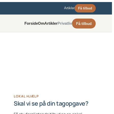
Artikler
Få tilbud
Forside
Om
Artikler
Privatliv
Få tilbud
LOKAL HJÆLP
Skal vi se på din tagopgave?