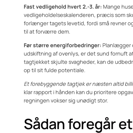
Fast vedligehold hvert 2.-3. år:
Mange huseje
vedligeholdelses­kalenderen, præcis som sko
forlænger tagets levetid, fordi små revner og
til at forværre dem.
Før større energiforbedringer:
Planlægger du
udskiftning af ovenlys, er det sund fornuft a
tagtjekket skjulte svagheder, kan de udbedre
op til sit fulde potentiale.
Et forebyggende tagtjek er næsten altid bil
klar rapport i hånden kan du prioritere opgav
regningen vokser sig unødigt stor.
Sådan foregår et 