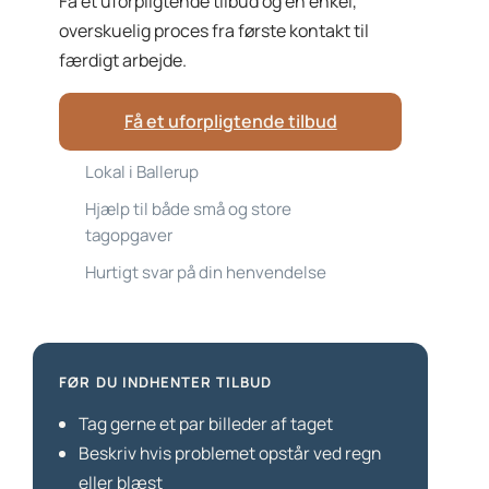
Få et uforpligtende tilbud og en enkel,
overskuelig proces fra første kontakt til
færdigt arbejde.
Få et uforpligtende tilbud
Lokal i Ballerup
Hjælp til både små og store
tagopgaver
Hurtigt svar på din henvendelse
FØR DU INDHENTER TILBUD
Tag gerne et par billeder af taget
Beskriv hvis problemet opstår ved regn
eller blæst