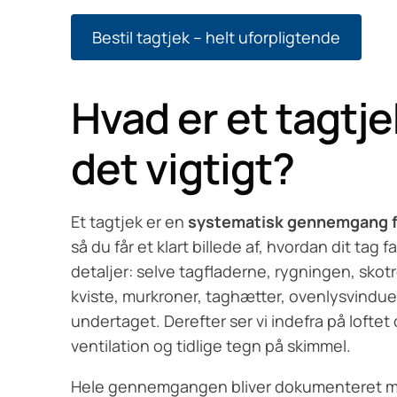
Bestil tagtjek – helt uforpligtende
Hvad er et tagtje
det vigtigt?
Et tagtjek er en
systematisk gennemgang fra
så du får et klart billede af, hvordan dit tag f
detaljer: selve tagfladerne, rygningen, sk
kviste, murkroner, taghætter, ovenlysvindu
undertaget. Derefter ser vi indefra på loftet 
ventilation og tidlige tegn på skimmel.
Hele gennemgangen bliver dokumenteret med