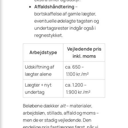
Affaldshåndtering
–
bortskaffelse af gamle lægter,
eventuelle ødelagte tagsten og
undertagsrester indgår også i
regnestykket.
Vejledende pris
Arbejdstype
inkl. moms
Udskiftning af
ca. 650 –
lægter alene
1.100 kr./m²
Lægter + nyt
ca. 1.200 –
undertag
1.900 kr./m²
Beløbene dækker
alt
– materialer,
arbejdsløn, stillads, affald og moms –
men de er stadig vejledende. Den
endelige pris fastlægges først, når vi