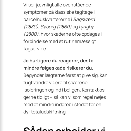
Vi ser jævnligt alle ovenstående
symptomer på klassiske tegltage i
parcelhuskvartererne i
Bagsværd
(2880)
,
Søborg (2860)
og
Lyngby
(2800)
, hvor skaderne ofte opdages i
forbindelse med et rutinemæssigt
tagservice.
Jo hurtigere du reagerer, desto
mindre følgeskade risikerer du.
Begynder lægterne først at give sig, kan
fugt vandre videre til spærene,
isoleringen og ind i boligen. Kontakt os
gerne tidligt – så kan vi som regel nøjes
med et mindre indgreb i stedet for en
dyr totaludskiftning.