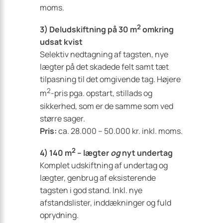
moms.
2
3) Deludskiftning på 30 m
omkring
udsat kvist
Selektiv nedtagning af tagsten, nye
lægter på det skadede felt samt tæt
tilpasning til det omgivende tag. Højere
2
m
-pris pga. opstart, stillads og
sikkerhed, som er de samme som ved
større sager.
Pris:
ca. 28.000 – 50.000 kr. inkl. moms.
2
4) 140 m
– lægter
og
nyt undertag
Komplet udskiftning af undertag og
lægter, genbrug af eksisterende
tagsten i god stand. Inkl. nye
afstandslister, inddækninger og fuld
oprydning.