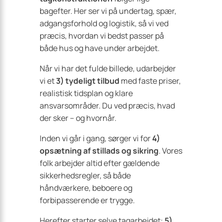
bagefter. Her ser vi på undertag, spær,
adgangsforhold og logistik, så vi ved
præcis, hvordan vi bedst passer på
både hus og have under arbejdet.
Når vi har det fulde billede, udarbejder
vi et
3) tydeligt tilbud
med faste priser,
realistisk tidsplan og klare
ansvarsområder. Du ved præcis, hvad
der sker – og hvornår.
Inden vi går i gang, sørger vi for
4)
opsætning af stillads og sikring
. Vores
folk arbejder altid efter gældende
sikkerhedsregler, så både
håndværkere, beboere og
forbipasserende er trygge.
Herefter starter selve tagarbejdet:
5)