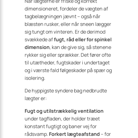
Når lægterne er friske og korrekt
dimensioneret, fordeler de vægten af
tagbelægningen jævnt – også når
blæsten rusker, eller når sneen lægger
sig tungt om vinteren. Er de derimod
svækkede af
fugt, råd eller for spinkel
dimension
, kan de give sig, så stenene
rykker sig eller sprækker. Det fører ofte
til utætheder, fugtskader i undertaget
og i værste fald følgeskader på spær og
isolering.
De hyppigste syndere bag nedbrudte
lægter er:
Fugt og utilstrækkelig ventilation
under tagfladen, der holder træet
konstant fugtigt og baner vej for
rådsvamp.
Forkert lægteafstand
– for