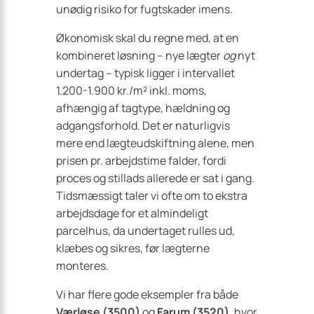
unødig risiko for fugtskader imens.
Økonomisk skal du regne med, at en
kombineret løsning – nye lægter
og
nyt
undertag – typisk ligger i intervallet
1.200-1.900 kr./m² inkl. moms,
afhængig af tagtype, hældning og
adgangsforhold. Det er naturligvis
mere end lægteudskiftning alene, men
prisen pr. arbejdstime falder, fordi
proces og stillads allerede er sat i gang.
Tidsmæssigt taler vi ofte om to ekstra
arbejdsdage for et almindeligt
parcelhus, da undertaget rulles ud,
klæbes og sikres, før lægterne
monteres.
Vi har flere gode eksempler fra både
Værløse (3500)
og
Farum (3520)
, hvor