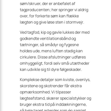
søm/skruer, der er anbefalet af
tagproducenten; her springer vi aldrig
over, for forkerte søm kan flække
lægten og give løse sten i stormvejr.
Ved tagfod, kip og gavle lukkes der med
godkendte ventilationsbånd og
tætninger, så smådyr og fygesne
holdes ude, mens luften stadig kan
cirkulere. Disse afslutninger udføres
omhyggeligt, fordi selv små utætheder
kan udvikle sig til dyre følgeskader.
Komplekse detaljer som kviste, ovenlys,
skorstene og skotrender får ekstra
opmærksomhed. Vi tilpasser
lægteafstand, skærer specialstykker og
bruger ekstra tid på inddækningerne,
så hele taget arbejder som én samlet