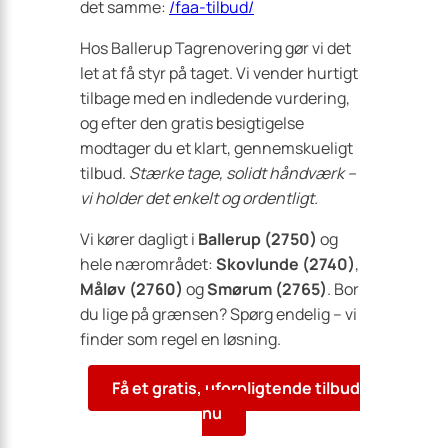
det samme:
/faa-tilbud/
Hos Ballerup Tagrenovering gør vi det
let at få styr på taget. Vi vender hurtigt
tilbage med en indledende vurdering,
og efter den gratis besigtigelse
modtager du et klart, gennemskueligt
tilbud.
Stærke tage, solidt håndværk –
vi holder det enkelt og ordentligt.
Vi kører dagligt i
Ballerup (2750)
og
hele nærområdet:
Skovlunde (2740)
,
Måløv (2760)
og
Smørum (2765)
. Bor
du lige på grænsen? Spørg endelig – vi
finder som regel en løsning.
Få et gratis, uforpligtende tilbud
nu