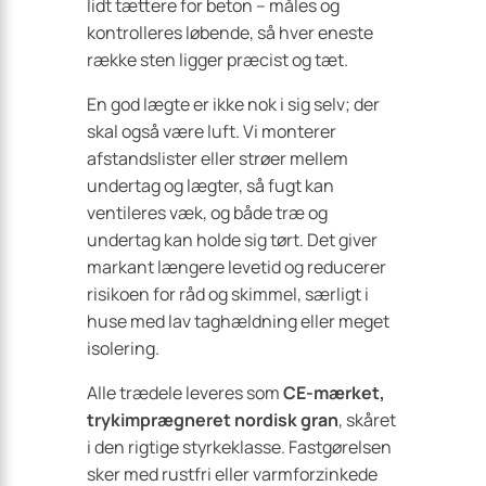
lidt tættere for beton – måles og
kontrolleres løbende, så hver eneste
række sten ligger præcist og tæt.
En god lægte er ikke nok i sig selv; der
skal også være luft. Vi monterer
afstandslister eller strøer mellem
undertag og lægter, så fugt kan
ventileres væk, og både træ og
undertag kan holde sig tørt. Det giver
markant længere levetid og reducerer
risikoen for råd og skimmel, særligt i
huse med lav taghældning eller meget
isolering.
Alle trædele leveres som
CE-mærket,
trykimprægneret nordisk gran
, skåret
i den rigtige styrkeklasse. Fastgørelsen
sker med rustfri eller varmforzinkede