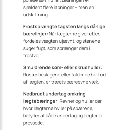
porøse sømhuller. Løsningen er
sjældent flere lapninger – men en
udskiftning.
Frostsprængte tagsten langs dårlige
bærelinjer:
Når lægterne giver efter,
fordeles vægten ujævnt, og stenene
suger fugt, som sprænger dem i
frostvejr.
Smuldrende søm- eller skruehuller:
Ruster beslagene eller falder de helt ud
af lægten, er træets bæreevne væk.
Nedbrudt undertag omkring
lægtebæringer:
Revner og huller dér
hvor lægterne hviler på spærene,
betyder at både undertag og lægter er
pressede.