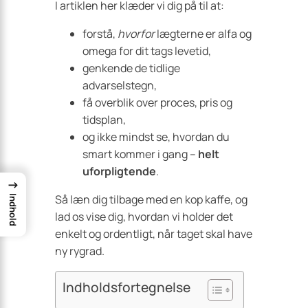
I artiklen her klæder vi dig på til at:
forstå,
hvorfor
lægterne er alfa og
omega for dit tags levetid,
genkende de tidlige
advarselstegn,
få overblik over proces, pris og
tidsplan,
og ikke mindst se, hvordan du
smart kommer i gang –
helt
uforpligtende
.
→
Så læn dig tilbage med en kop kaffe, og
Indhold
lad os vise dig, hvordan vi holder det
enkelt og ordentligt, når taget skal have
ny rygrad.
Indholdsfortegnelse