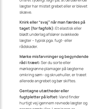
ofte et tydeligt tegn på, at de bærende
lægter har mistet grebet eller er blevet
skæve.
Knirk eller “svaj” når man færdes på
taget (for fagfolk):
Et elastisk eller
blødt underlag afslører svækkede
lægter – typisk pga. fugt- eller
rådskader.
Mørke misfarvninger og begyndende
råd i træet:
Ser du sorte eller
mørkegrønne plamager på lægterne
omkring søm- og skruehuller, er træet
allerede angrebet og bør skiftes.
Gentagne utætheder eller
fugtpletter på loftet:
Vand finder
hurtigt vej igennem revnede lægter og