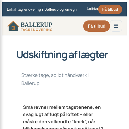
×
Spring
Artikler
Lokal tagrenovering i Ballerup og omegn
Få tilbud
til
indhold
☰
Få tilbud
Udskiftning af lægter
Stærke tage, solidt håndværk i
Ballerup
Små revner mellem tagstenene, en
svag lugt af fugt på loftet – eller
måske den velkendte “knirk”, når
blikkenslageren går en tur på taget?