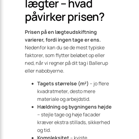
lægter – hvad
påvirker prisen?
Prisen på en lægteudskiftning
varierer, fordi ingen tage er ens.
Nedenfor kan du se de mest typiske
faktorer, som flytter beløbet op eller
ned, når vi regner på dit tag i Ballerup
eller nabobyerne.
Tagets størrelse (m²)
– jo flere
kvadratmeter, desto mere
materiale og arbejdstid.
Hældning og bygningens højde
– stejle tage og høje facader
kræver ekstra stillads, sikkerhed
og tid.
Kompleksitet
– kviste,