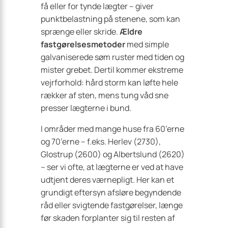
få eller for tynde lægter – giver
punktbelastning på stenene, som kan
sprænge eller skride.
Ældre
fastgørelsesmetoder
med simple
galvaniserede søm ruster med tiden og
mister grebet. Dertil kommer ekstreme
vejrforhold: hård storm kan løfte hele
rækker af sten, mens tung våd sne
presser lægterne i bund.
I områder med mange huse fra 60’erne
og 70’erne – f.eks. Herlev (2730),
Glostrup (2600) og Albertslund (2620)
– ser vi ofte, at lægterne er ved at have
udtjent deres værnepligt. Her kan et
grundigt eftersyn afsløre begyndende
råd eller svigtende fastgørelser, længe
før skaden forplanter sig til resten af