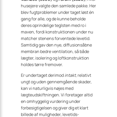
husejere valgte den samlede pakke. Her
blev fugtproblemer under taget løst én
gang for alle, og de kunne beholde
deres oprindelige teglsten med ro i
maven, fordi konstruktionen under nu
matcher stenens forventede levetid.
Samtidig gav den nye, diffusionsåbne
membran bedre ventilation, så både
lægter, isolering og loftkonstruktion
holdes tørre fremover.
Er undertaget derimod
intakt
, relativt
ungt og uden gennemgående skader,
kan vi naturligvis nøjes med
lægteudskiftningen. Vi foretager altid
en omhyggelig vurdering under
forbesigtigelsen og giver dig et klart
billede af muligheder, levetids­