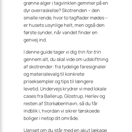
grønne alger i tagvinklen gemmer på en
dyr overraskelse? Skotrenden – den
smalle rende, hvor to tagflader mødes –
er husets usynlige helt, men også den
første synder, når vandet finder en
genvej ind.
I denne guide tager vi dig
trin for trin
gennem alt, du skal vide om udskiftning
af skotrender: fra tydelige faresignaler
og materialevalg til konkrete
priseksempler og tips til længere
levetid. Undervejs krydrer vi med lokale
cases fra Ballerup, Glostrup, Herlev og
resten af Storkøbenhavn, så du får
indblik i, hvordan vi sikrer tørskoede
boliger i netop dit område.
Uanset om du står med en akut lækage