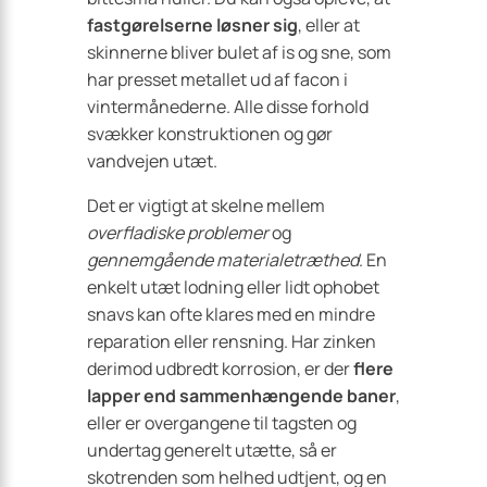
fastgørelserne løsner sig
, eller at
skinnerne bliver bulet af is og sne, som
har presset metallet ud af facon i
vintermånederne. Alle disse forhold
svækker konstruktionen og gør
vandvejen utæt.
Det er vigtigt at skelne mellem
overfladiske problemer
og
gennemgående materialetræthed
. En
enkelt utæt lodning eller lidt ophobet
snavs kan ofte klares med en mindre
reparation eller rensning. Har zinken
derimod udbredt korrosion, er der
flere
lapper end sammenhængende baner
,
eller er overgangene til tagsten og
undertag generelt utætte, så er
skotrenden som helhed udtjent, og en