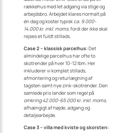
rækkehus med let adgang via stige og
arbejdsbro. Arbejdet klares normalt på
én dag og koster typisk
ca. 9.000-
14.000 kr. inkl. moms
, fordi der ikke skal
rejses et fuldt stillads.
Case 2 – klassisk parcelhus:
Det
almindelige parcelhus har ofte to
skotrender på hver 10-12 lbm. Her
inkluderer vi komplet stillads,
afmontering og returlægning af
tagsten samt nye zink-skotrender. Den
samlede pris lander som regel på
omkring 42.000-65.000 kr. inkl. moms
,
afhængigt af højde, adgang og
detaljearbejde.
Case 3 – villa med kviste og skorsten: