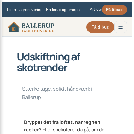
×
Spring
Artikler
Lokal tagrenovering i Ballerup og omegn
Få tilbud
til
indhold
☰
Få tilbud
Udskiftning af
skotrender
Stærke tage, solidt håndværk i
Ballerup
Drypper det fra loftet, når regnen
rusker?
Eller spekulerer du på, om de