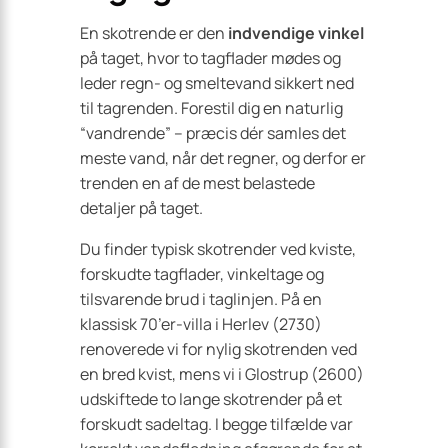
En skotrende er den
indvendige vinkel
på taget, hvor to tagflader mødes og
leder regn- og smeltevand sikkert ned
til tagrenden. Forestil dig en naturlig
“vandrende” – præcis dér samles det
meste vand, når det regner, og derfor er
trenden en af de mest belastede
detaljer på taget.
Du finder typisk skotrender ved kviste,
forskudte tagflader, vinkeltage og
tilsvarende brud i taglinjen. På en
klassisk 70’er-villa i Herlev (2730)
renoverede vi for nylig skotrenden ved
en bred kvist, mens vi i Glostrup (2600)
udskiftede to lange skotrender på et
forskudt sadeltag. I begge tilfælde var