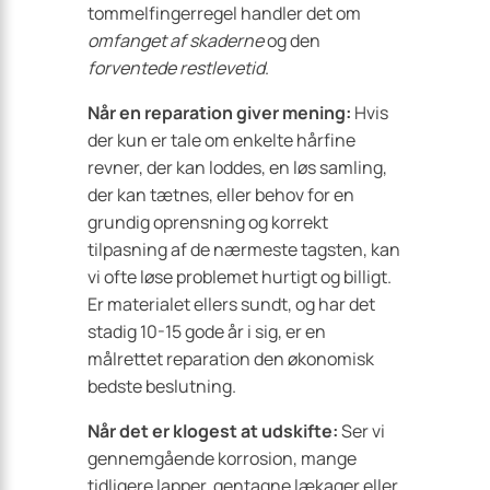
tommelfingerregel handler det om
omfanget af skaderne
og den
forventede restlevetid
.
Når en reparation giver mening:
Hvis
der kun er tale om enkelte hårfine
revner, der kan loddes, en løs samling,
der kan tætnes, eller behov for en
grundig oprensning og korrekt
tilpasning af de nærmeste tagsten, kan
vi ofte løse problemet hurtigt og billigt.
Er materialet ellers sundt, og har det
stadig 10-15 gode år i sig, er en
målrettet reparation den økonomisk
bedste beslutning.
Når det er klogest at udskifte:
Ser vi
gennemgående korrosion, mange
tidligere lapper, gentagne lækager eller