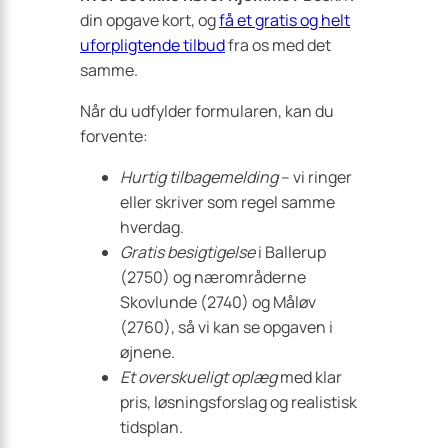
din opgave kort, og
få et gratis og helt
uforpligtende tilbud
fra os med det
samme.
Når du udfylder formularen, kan du
forvente:
Hurtig tilbagemelding
– vi ringer
eller skriver som regel samme
hverdag.
Gratis besigtigelse
i Ballerup
(2750) og nærområderne
Skovlunde (2740) og Måløv
(2760), så vi kan se opgaven i
øjnene.
Et overskueligt oplæg
med klar
pris, løsningsforslag og realistisk
tidsplan.