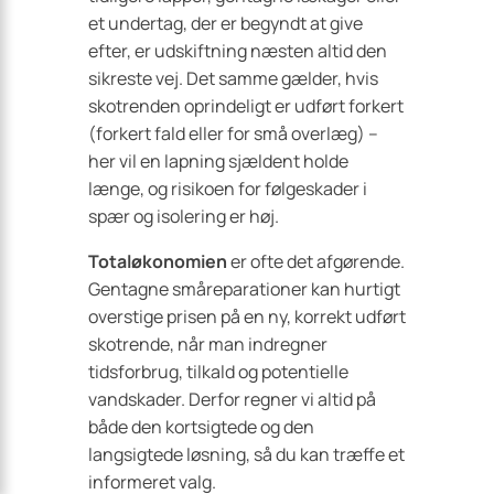
et undertag, der er begyndt at give
efter, er udskiftning næsten altid den
sikreste vej. Det samme gælder, hvis
skotrenden oprindeligt er udført forkert
(forkert fald eller for små overlæg) –
her vil en lapning sjældent holde
længe, og risikoen for følgeskader i
spær og isolering er høj.
Totaløkonomien
er ofte det afgørende.
Gentagne småreparationer kan hurtigt
overstige prisen på en ny, korrekt udført
skotrende, når man indregner
tidsforbrug, tilkald og potentielle
vandskader. Derfor regner vi altid på
både den kortsigtede og den
langsigtede løsning, så du kan træffe et
informeret valg.