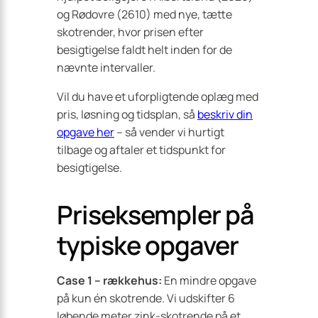
og Rødovre (2610) med nye, tætte
skotrender, hvor prisen efter
besigtigelse faldt helt inden for de
nævnte intervaller.
Vil du have et uforpligtende oplæg med
pris, løsning og tidsplan, så
beskriv din
opgave her
– så vender vi hurtigt
tilbage og aftaler et tidspunkt for
besigtigelse.
Priseksempler på
typiske opgaver
Case 1 – rækkehus:
En mindre opgave
på kun én skotrende. Vi udskifter 6
løbende meter zink-skotrende på et