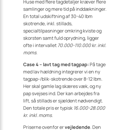
Huse med flere tagdetaljer kræver flere
samlinger og mere tid på inddækninger.
En total udskiftning af 30-40 lbm
skotrende, inkl. stillads,
specialtilpasninger omkring kviste og
skorsten samt fuld oprydning, ligger
ofte i intervallet
70.000-110.000 kr. inkl.
moms
.
Case 4 – lavt tag med tagpap:
På tage
med lav hældning integrerer vi en ny
tagpap-/blik-skotrende over 8-12 lbm.
Her skal gamle lag skæres væk, og ny
pap svejses ind. Der kan arbejdes fra
lift, så stillads er sjældent nødvendigt.
Den totale pris er typisk
16.000-28.000
kr. inkl. moms
.
Priserne ovenfor er
vejledende
. Den