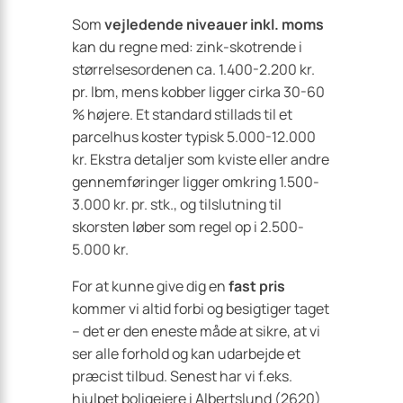
Som
vejledende niveauer inkl. moms
kan du regne med: zink-skotrende i
størrelsesordenen ca. 1.400-2.200 kr.
pr. lbm, mens kobber ligger cirka 30-60
% højere. Et standard stillads til et
parcelhus koster typisk 5.000-12.000
kr. Ekstra detaljer som kviste eller andre
gennemføringer ligger omkring 1.500-
3.000 kr. pr. stk., og tilslutning til
skorsten løber som regel op i 2.500-
5.000 kr.
For at kunne give dig en
fast pris
kommer vi altid forbi og besigtiger taget
– det er den eneste måde at sikre, at vi
ser alle forhold og kan udarbejde et
præcist tilbud. Senest har vi f.eks.
hjulpet boligejere i Albertslund (2620)