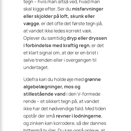
tegn – hvis man altså ved, hvad man
skal kigge efter. Ser du
misfarvninger
eller skjolder på loft, skunk eller
vægge
, er det ofte det første tegn på,
at vandet ikke ledes korrekt væk.
Oplever du samtidig
dryp eller dryssen
i forbindelse med kraftig regn
, er det
et klart signal om, at der er en brist i
selve trenden eller i overgangen til
undertaget.
Udefra kan du holde øje med
grønne
algebelægninger, mos og
stillestående vand
i den V-formede
rende – et sikkert tegn på, at vandet
ikke har det nødvendige fald. Med tiden
opstår der små
revner i lodningerne
,
og zinken kan korrodere, så der dannes
bittesmå huller. Du kan også opleve, at